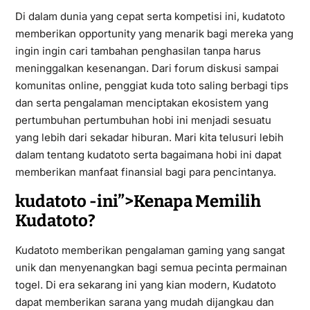
Di dalam dunia yang cepat serta kompetisi ini, kudatoto
memberikan opportunity yang menarik bagi mereka yang
ingin ingin cari tambahan penghasilan tanpa harus
meninggalkan kesenangan. Dari forum diskusi sampai
komunitas online, penggiat kuda toto saling berbagi tips
dan serta pengalaman menciptakan ekosistem yang
pertumbuhan pertumbuhan hobi ini menjadi sesuatu
yang lebih dari sekadar hiburan. Mari kita telusuri lebih
dalam tentang kudatoto serta bagaimana hobi ini dapat
memberikan manfaat finansial bagi para pencintanya.
kudatoto -ini”>Kenapa Memilih
Kudatoto?
Kudatoto memberikan pengalaman gaming yang sangat
unik dan menyenangkan bagi semua pecinta permainan
togel. Di era sekarang ini yang kian modern, Kudatoto
dapat memberikan sarana yang mudah dijangkau dan