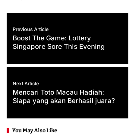
Previous Article
Boost The Game: Lottery
Singapore Sore This Evening
Next Article
Mencari Toto Macau Hadiah:
Siapa yang akan Berhasil juara?
You May Also Like