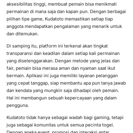
aksesibilitas tinggi, membuat pemain bisa menikmati
permainan di mana saja dan kapan pun. Dengan berbagai
pilihan tipe game, Kudatoto memastikan setiap tiap
anggota mendapatkan pengalaman yang menarik untuk
dan ditemukan.
Di samping itu, platform ini terkenal akan tingkat
transparansi dan keadilan dalam setiap kali permainan
yang diselenggarakan. Dengan metode yang jelas dan
fair, pemain bisa merasa aman dan nyaman saat ikut
bermain. Aplikasi ini juga memiliki layanan pelanggan
yang cepat tanggap, siap membantu apa pun tanya jawab
dan kendala yang mungkin saja dihadapi oleh pemain.
Hal ini membangun sebuah kepercayaan yang dalam
pengguna.
Kudatoto tidak hanya sebagai wadah bagi gaming, tetapi
juga sebagai komunitas untuk semua pecinta togel.
Dengan aneka event, promosi dan interaksi antar