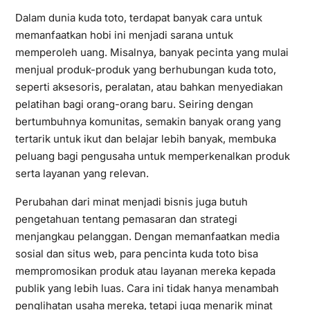
Dalam dunia kuda toto, terdapat banyak cara untuk
memanfaatkan hobi ini menjadi sarana untuk
memperoleh uang. Misalnya, banyak pecinta yang mulai
menjual produk-produk yang berhubungan kuda toto,
seperti aksesoris, peralatan, atau bahkan menyediakan
pelatihan bagi orang-orang baru. Seiring dengan
bertumbuhnya komunitas, semakin banyak orang yang
tertarik untuk ikut dan belajar lebih banyak, membuka
peluang bagi pengusaha untuk memperkenalkan produk
serta layanan yang relevan.
Perubahan dari minat menjadi bisnis juga butuh
pengetahuan tentang pemasaran dan strategi
menjangkau pelanggan. Dengan memanfaatkan media
sosial dan situs web, para pencinta kuda toto bisa
mempromosikan produk atau layanan mereka kepada
publik yang lebih luas. Cara ini tidak hanya menambah
penglihatan usaha mereka, tetapi juga menarik minat