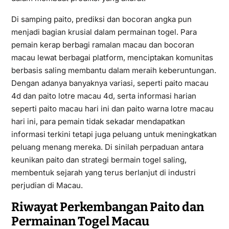
Di samping paito, prediksi dan bocoran angka pun
menjadi bagian krusial dalam permainan togel. Para
pemain kerap berbagi ramalan macau dan bocoran
macau lewat berbagai platform, menciptakan komunitas
berbasis saling membantu dalam meraih keberuntungan.
Dengan adanya banyaknya variasi, seperti paito macau
4d dan paito lotre macau 4d, serta informasi harian
seperti paito macau hari ini dan paito warna lotre macau
hari ini, para pemain tidak sekadar mendapatkan
informasi terkini tetapi juga peluang untuk meningkatkan
peluang menang mereka. Di sinilah perpaduan antara
keunikan paito dan strategi bermain togel saling,
membentuk sejarah yang terus berlanjut di industri
perjudian di Macau.
Riwayat Perkembangan Paito dan
Permainan Togel Macau