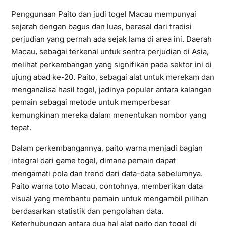
Penggunaan Paito dan judi togel Macau mempunyai
sejarah dengan bagus dan luas, berasal dari tradisi
perjudian yang pernah ada sejak lama di area ini. Daerah
Macau, sebagai terkenal untuk sentra perjudian di Asia,
melihat perkembangan yang signifikan pada sektor ini di
ujung abad ke-20. Paito, sebagai alat untuk merekam dan
menganalisa hasil togel, jadinya populer antara kalangan
pemain sebagai metode untuk memperbesar
kemungkinan mereka dalam menentukan nombor yang
tepat.
Dalam perkembangannya, paito warna menjadi bagian
integral dari game togel, dimana pemain dapat
mengamati pola dan trend dari data-data sebelumnya.
Paito warna toto Macau, contohnya, memberikan data
visual yang membantu pemain untuk mengambil pilihan
berdasarkan statistik dan pengolahan data.
Keterhubungan antara dua hal alat paito dan togel di