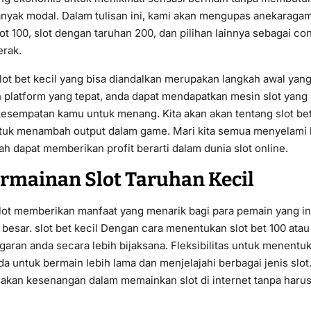
yak modal. Dalam tulisan ini, kami akan mengupas anekaragam t
lot 100, slot dengan taruhan 200, dan pilihan lainnya sebagai co
erak.
lot bet kecil yang bisa diandalkan merupakan langkah awal yang 
 platform yang tepat, anda dapat mendapatkan mesin slot yan
esempatan kamu untuk menang. Kita akan akan tentang slot bet
untuk menambah output dalam game. Mari kita semua menyelami l
ah dapat memberikan profit berarti dalam dunia slot online.
rmainan Slot Taruhan Kecil
slot memberikan manfaat yang menarik bagi para pemain yang i
o besar.
slot bet kecil
Dengan cara menentukan slot bet 100 atau
ran anda secara lebih bijaksana. Fleksibilitas untuk menentu
 untuk bermain lebih lama dan menjelajahi berbagai jenis slot
akan kesenangan dalam memainkan slot di internet tanpa har