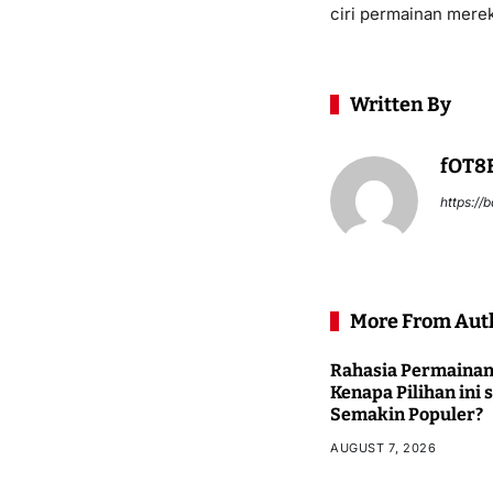
ciri permainan mere
Written By
fOT8
https://
More From Aut
Rahasia Permainan
Kenapa Pilihan ini
Semakin Populer?
AUGUST 7, 2026