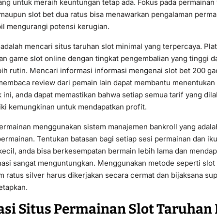
uang untuk meraih keuntungan tetap ada. Fokus pada permainan
s maupun slot bet dua ratus bisa menawarkan pengalaman perma
l mengurangi potensi kerugian.
 adalah mencari situs taruhan slot minimal yang terpercaya. Pla
an game slot online dengan tingkat pengembalian yang tinggi d
h rutin. Mencari informasi informasi mengenai slot bet 200 ga
a membaca review dari pemain lain dapat membantu menentukan p
ik ini, anda dapat memastikan bahwa setiap semua tarif yang di
iki kemungkinan untuk mendapatkan profit.
permainan menggunakan sistem manajemen bankroll yang adala
ermainan. Tentukan batasan bagi setiap sesi permainan dan ikut
 kecil, anda bisa berkesempatan bermain lebih lama dan menda
si sangat menguntungkan. Menggunakan metode seperti slot b
 ratus silver harus dikerjakan secara cermat dan bijaksana sup
etapkan.
i Situs Permainan Slot Taruhan