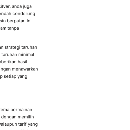
silver, anda juga
rendah cenderung
in berputar. Ini
lam tanpa
 strategi taruhan
n taruhan minimal
berikan hasil.
 dengan menawarkan
p setiap yang
kema permainan
ah dengan memilih
walaupun tarif yang