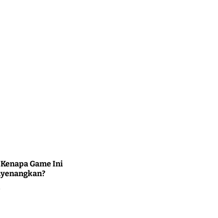
 Kenapa Game Ini
nyenangkan?
6