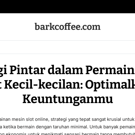
barkcoffee.com
gi Pintar dalam Permain
t Kecil-kecilan: Optimal
Keuntunganmu
inan mesin slot online, strategi yang tepat sangat krusial unt
 ketika bermain dengan taruhan minimal. Untuk banyak pemain, 
ng ekonomis untuk menikmati sensasi bermain tanpa membutu