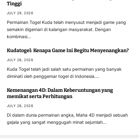
Tinggi
JULY 29, 2026
Permainan Togel Kuda telah menyusut menjadi game yang
semakin digemari di kalangan masyarakat. Dengan
kombinasi…
Kudatogel: Kenapa Game Ini Begitu Menyenangkan?
JULY 28, 2026
Kuda Togel telah jadi salah satu permainan yang banyak
diminati oleh penggemar togel di Indonesia.…
Kemenangan 4D: Dalam Keberuntungan yang
memikat serta Perhitungan
JULY 28, 2026
Di dalam dunia permainan angka, Maha 4D menjadi sebuah
gejala yang sangat menggugah minat sejumlah…