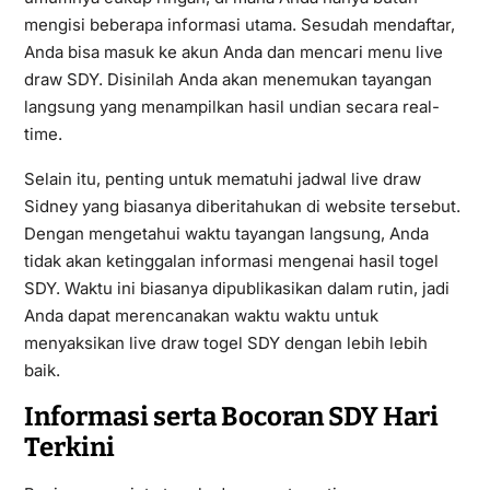
mengisi beberapa informasi utama. Sesudah mendaftar,
Anda bisa masuk ke akun Anda dan mencari menu live
draw SDY. Disinilah Anda akan menemukan tayangan
langsung yang menampilkan hasil undian secara real-
time.
Selain itu, penting untuk mematuhi jadwal live draw
Sidney yang biasanya diberitahukan di website tersebut.
Dengan mengetahui waktu tayangan langsung, Anda
tidak akan ketinggalan informasi mengenai hasil togel
SDY. Waktu ini biasanya dipublikasikan dalam rutin, jadi
Anda dapat merencanakan waktu waktu untuk
menyaksikan live draw togel SDY dengan lebih lebih
baik.
Informasi serta Bocoran SDY Hari
Terkini