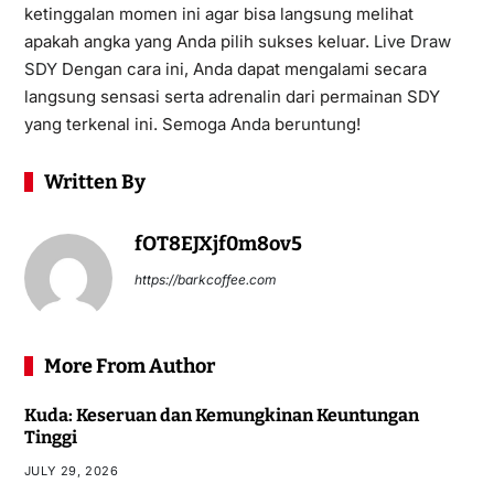
ketinggalan momen ini agar bisa langsung melihat
apakah angka yang Anda pilih sukses keluar.
Live Draw
SDY
Dengan cara ini, Anda dapat mengalami secara
langsung sensasi serta adrenalin dari permainan SDY
yang terkenal ini. Semoga Anda beruntung!
Written By
fOT8EJXjf0m8ov5
https://barkcoffee.com
More From Author
Kuda: Keseruan dan Kemungkinan Keuntungan
Tinggi
JULY 29, 2026