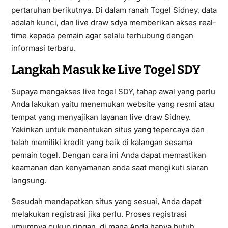
pertaruhan berikutnya. Di dalam ranah Togel Sidney, data
adalah kunci, dan live draw sdya memberikan akses real-
time kepada pemain agar selalu terhubung dengan
informasi terbaru.
Langkah Masuk ke Live Togel SDY
Supaya mengakses live togel SDY, tahap awal yang perlu
Anda lakukan yaitu menemukan website yang resmi atau
tempat yang menyajikan layanan live draw Sidney.
Yakinkan untuk menentukan situs yang tepercaya dan
telah memiliki kredit yang baik di kalangan sesama
pemain togel. Dengan cara ini Anda dapat memastikan
keamanan dan kenyamanan anda saat mengikuti siaran
langsung.
Sesudah mendapatkan situs yang sesuai, Anda dapat
melakukan registrasi jika perlu. Proses registrasi
umumnya cukup ringan, di mana Anda hanya butuh