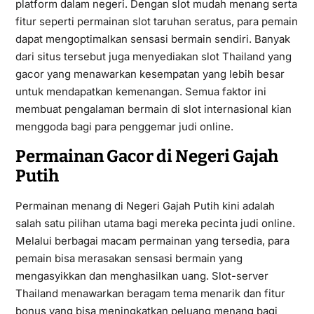
platform dalam negeri. Dengan slot mudah menang serta
fitur seperti permainan slot taruhan seratus, para pemain
dapat mengoptimalkan sensasi bermain sendiri. Banyak
dari situs tersebut juga menyediakan slot Thailand yang
gacor yang menawarkan kesempatan yang lebih besar
untuk mendapatkan kemenangan. Semua faktor ini
membuat pengalaman bermain di slot internasional kian
menggoda bagi para penggemar judi online.
Permainan Gacor di Negeri Gajah
Putih
Permainan menang di Negeri Gajah Putih kini adalah
salah satu pilihan utama bagi mereka pecinta judi online.
Melalui berbagai macam permainan yang tersedia, para
pemain bisa merasakan sensasi bermain yang
mengasyikkan dan menghasilkan uang. Slot-server
Thailand menawarkan beragam tema menarik dan fitur
bonus yang bisa meningkatkan peluang menang bagi