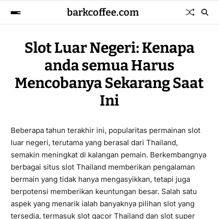
barkcoffee.com
Slot Luar Negeri: Kenapa
anda semua Harus
Mencobanya Sekarang Saat
Ini
Beberapa tahun terakhir ini, popularitas permainan slot
luar negeri, terutama yang berasal dari Thailand,
semakin meningkat di kalangan pemain. Berkembangnya
berbagai situs slot Thailand memberikan pengalaman
bermain yang tidak hanya mengasyikkan, tetapi juga
berpotensi memberikan keuntungan besar. Salah satu
aspek yang menarik ialah banyaknya pilihan slot yang
tersedia, termasuk slot gacor Thailand dan slot super