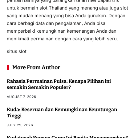
pemain lainnya yang barangkali telah mendapati trik
untuk bermain slot Thailand yang menang atau juga slot
yang mudah menang yang bisa Anda gunakan. Dengan
cara berbagi data dan pengalaman, Anda bisa
memperbaiki kemungkinan kemenangan Anda dan
menikmati permainan dengan cara yang lebih seru.
situs slot
More From Author
Rahasia Permainan Pulsa: Kenapa Pilihan ini
semakin Semakin Populer?
AUGUST 7, 2026
Kuda: Keseruan dan Kemungkinan Keuntungan
Tinggi
JULY 29, 2026
Kudatogel: Kenapa Game Ini Begitu Menyenangkan?