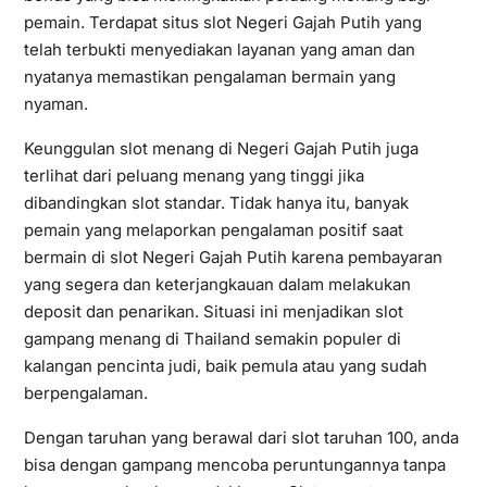
pemain. Terdapat situs slot Negeri Gajah Putih yang
telah terbukti menyediakan layanan yang aman dan
nyatanya memastikan pengalaman bermain yang
nyaman.
Keunggulan slot menang di Negeri Gajah Putih juga
terlihat dari peluang menang yang tinggi jika
dibandingkan slot standar. Tidak hanya itu, banyak
pemain yang melaporkan pengalaman positif saat
bermain di slot Negeri Gajah Putih karena pembayaran
yang segera dan keterjangkauan dalam melakukan
deposit dan penarikan. Situasi ini menjadikan slot
gampang menang di Thailand semakin populer di
kalangan pencinta judi, baik pemula atau yang sudah
berpengalaman.
Dengan taruhan yang berawal dari slot taruhan 100, anda
bisa dengan gampang mencoba peruntungannya tanpa