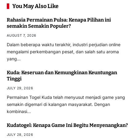
You May Also Like
Rahasia Permainan Pulsa: Kenapa Pilihan ini
semakin Semakin Populer?
AUGUST 7, 2026
Dalam beberapa waktu terakhir, industri perjudian online
mengalami perkembangan pesat, dan salah satu aroma
yang…
Kuda: Keseruan dan Kemungkinan Keuntungan
Tinggi
JULY 29, 2026
Permainan Togel Kuda telah menyusut menjadi game yang
semakin digemari di kalangan masyarakat. Dengan
kombinasi…
Kudatogel: Kenapa Game Ini Begitu Menyenangkan?
JULY 28, 2026