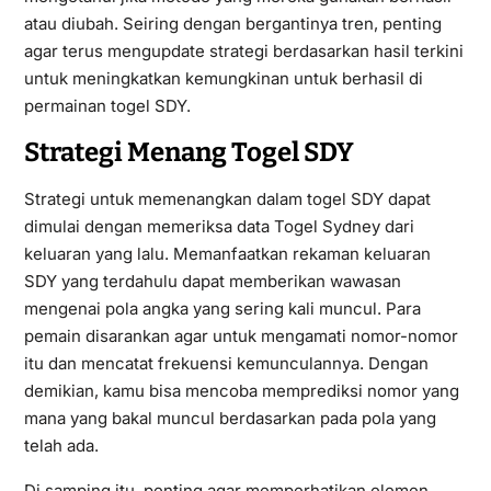
atau diubah. Seiring dengan bergantinya tren, penting
agar terus mengupdate strategi berdasarkan hasil terkini
untuk meningkatkan kemungkinan untuk berhasil di
permainan togel SDY.
Strategi Menang Togel SDY
Strategi untuk memenangkan dalam togel SDY dapat
dimulai dengan memeriksa data Togel Sydney dari
keluaran yang lalu. Memanfaatkan rekaman keluaran
SDY yang terdahulu dapat memberikan wawasan
mengenai pola angka yang sering kali muncul. Para
pemain disarankan agar untuk mengamati nomor-nomor
itu dan mencatat frekuensi kemunculannya. Dengan
demikian, kamu bisa mencoba memprediksi nomor yang
mana yang bakal muncul berdasarkan pada pola yang
telah ada.
Di samping itu, penting agar memperhatikan elemen