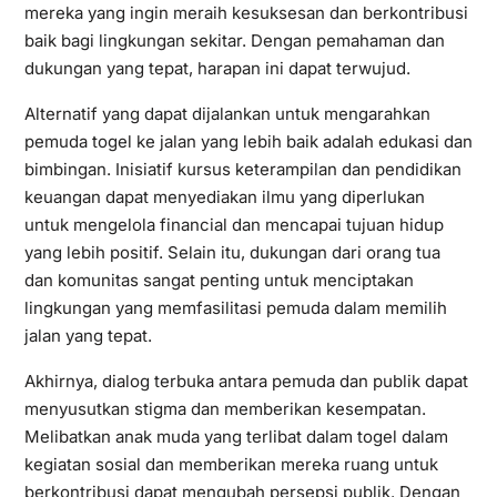
mereka yang ingin meraih kesuksesan dan berkontribusi
baik bagi lingkungan sekitar. Dengan pemahaman dan
dukungan yang tepat, harapan ini dapat terwujud.
Alternatif yang dapat dijalankan untuk mengarahkan
pemuda togel ke jalan yang lebih baik adalah edukasi dan
bimbingan. Inisiatif kursus keterampilan dan pendidikan
keuangan dapat menyediakan ilmu yang diperlukan
untuk mengelola financial dan mencapai tujuan hidup
yang lebih positif. Selain itu, dukungan dari orang tua
dan komunitas sangat penting untuk menciptakan
lingkungan yang memfasilitasi pemuda dalam memilih
jalan yang tepat.
Akhirnya, dialog terbuka antara pemuda dan publik dapat
menyusutkan stigma dan memberikan kesempatan.
Melibatkan anak muda yang terlibat dalam togel dalam
kegiatan sosial dan memberikan mereka ruang untuk
berkontribusi dapat mengubah persepsi publik. Dengan