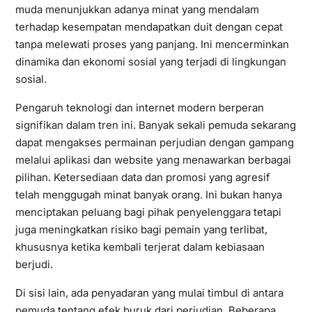
muda menunjukkan adanya minat yang mendalam
terhadap kesempatan mendapatkan duit dengan cepat
tanpa melewati proses yang panjang. Ini mencerminkan
dinamika dan ekonomi sosial yang terjadi di lingkungan
sosial.
Pengaruh teknologi dan internet modern berperan
signifikan dalam tren ini. Banyak sekali pemuda sekarang
dapat mengakses permainan perjudian dengan gampang
melalui aplikasi dan website yang menawarkan berbagai
pilihan. Ketersediaan data dan promosi yang agresif
telah menggugah minat banyak orang. Ini bukan hanya
menciptakan peluang bagi pihak penyelenggara tetapi
juga meningkatkan risiko bagi pemain yang terlibat,
khususnya ketika kembali terjerat dalam kebiasaan
berjudi.
Di sisi lain, ada penyadaran yang mulai timbul di antara
pemuda tentang efek buruk dari perjudian. Beberapa