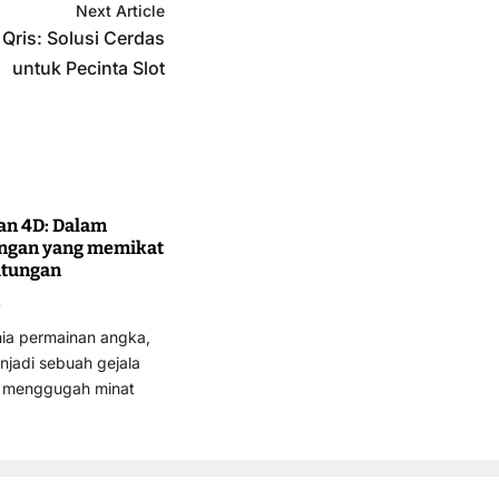
Next Article
a Qris: Solusi Cerdas
untuk Pecinta Slot
n 4D: Dalam
ngan yang memikat
itungan
6
nia permainan angka,
jadi sebuah gejala
 menggugah minat