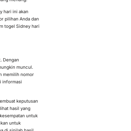
 hari ini akan
r pilihan Anda dan
 togel Sidney hari
t. Dengan
 mungkin muncul.
am memilih nomor
i informasi
 membuat keputusan
ihat hasil yang
 kesempatan untuk
ikan untuk
di sinilah hasil