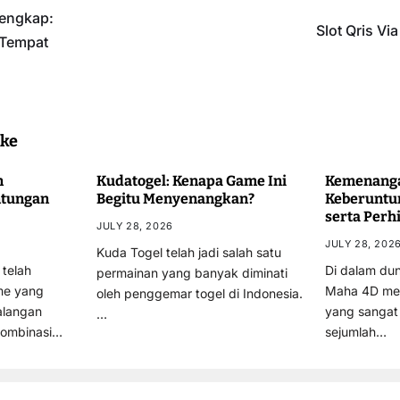
lengkap:
Slot Qris Vi
Tempat
ike
n
Kudatogel: Kenapa Game Ini
Kemenanga
tungan
Begitu Menyenangkan?
Keberuntu
serta Perh
JULY 28, 2026
JULY 28, 202
Kuda Togel telah jadi salah satu
telah
Di dalam du
permainan yang banyak diminati
me yang
Maha 4D men
oleh penggemar togel di Indonesia.
alangan
yang sangat
…
kombinasi…
sejumlah…