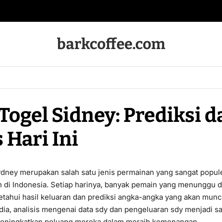
barkcoffee.com
 Togel Sidney: Prediksi d
 Hari Ini
ydney merupakan salah satu jenis permainan yang sangat popule
 di Indonesia. Setiap harinya, banyak pemain yang menunggu
tahui hasil keluaran dan prediksi angka-angka yang akan munc
dia, analisis mengenai data sdy dan pengeluaran sdy menjadi s
meningkatkan peluang mereka dalam meraih kemenangan.