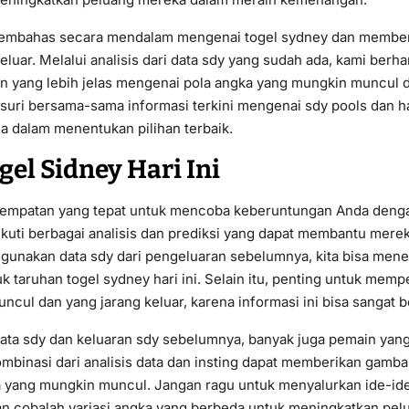
 membahas secara mendalam mengenai togel sydney dan member
luar. Melalui analisis dari data sdy yang sudah ada, kami berha
yang lebih jelas mengenai pola angka yang mungkin muncul d
elusuri bersama-sama informasi terkini mengenai sdy pools dan ha
 dalam menentukan pilihan terbaik.
gel Sidney Hari Ini
sempatan yang tepat untuk mencoba keberuntungan Anda dengan
kuti berbagai analisis dan prediksi yang dapat membantu mere
unakan data sdy dari pengeluaran sebelumnya, kita bisa men
taruhan togel sydney hari ini. Selain itu, penting untuk memp
ncul dan yang jarang keluar, karena informasi ini bisa sangat 
data sdy dan keluaran sdy sebelumnya, banyak juga pemain ya
Kombinasi dari analisis data dan insting dapat memberikan gamba
 yang mungkin muncul. Jangan ragu untuk menyalurkan ide-id
 dan cobalah variasi angka yang berbeda untuk meningkatkan pe