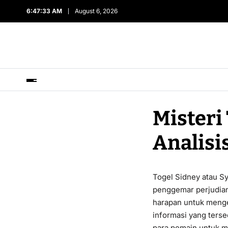
6:47:33 AM
August 6, 2026
Misteri
Analisis
Togel Sidney atau S
penggemar perjudian
harapan untuk menge
informasi yang terse
para pemain untuk 