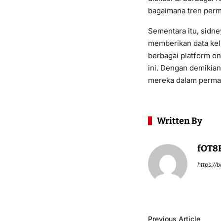
bagaimana tren per
Sementara itu, sidn
memberikan data kelu
berbagai platform o
ini. Dengan demikia
mereka dalam perma
Written By
fOT8
https://
Previous Article