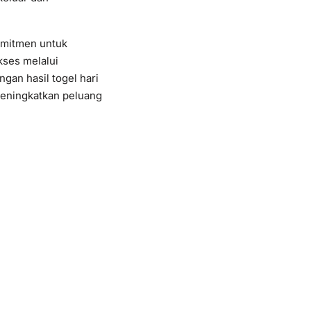
komitmen untuk
kses melalui
an hasil togel hari
meningkatkan peluang