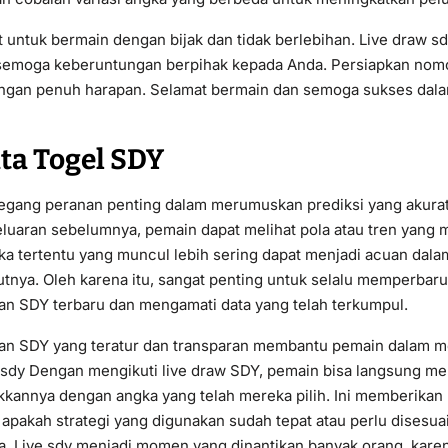
t untuk bermain dengan bijak dan tidak berlebihan. Live draw sdy
 semoga keberuntungan berpihak kepada Anda. Persiapkan nomo
engan penuh harapan. Selamat bermain dan semoga sukses dalam
ata Togel SDY
gang peranan penting dalam merumuskan prediksi yang akura
eluaran sebelumnya, pemain dapat melihat pola atau tren yang
ka tertentu yang muncul lebih sering dapat menjadi acuan dal
utnya. Oleh karena itu, sangat penting untuk selalu memperbaru
n SDY terbaru dan mengamati data yang telah terkumpul.
aran SDY yang teratur dan transparan membantu pemain dalam
 sdy
Dengan mengikuti live draw SDY, pemain bisa langsung mel
kannya dengan angka yang telah mereka pilih. Ini memberikan
apakah strategi yang digunakan sudah tepat atau perlu disesua
. Live sdy menjadi momen yang dinantikan banyak orang, karena 