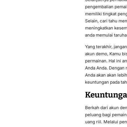
pengembalian pemain
memiliki tingkat pe
Selain, cari tahu me
meningkatkan kesemp
anda memulai taruha
Yang terakhir, jang
akun demo, Kamu bis
permainan. Hal ini 
Anda Anda. Dengan m
Anda akan akan lebi
keuntungan pada tah
Keuntunga
Berkah dari akun d
peluang bagi pemain 
uang riil. Melalui pe