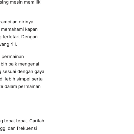
asing mesin memiliki
ampilan dirinya
n, memahami kapan
g terletak. Dengan
ang riil.
a permainan
ebih baik mengenai
g sesuai dengan gaya
 lebih simpel serta
ke dalam permainan
 tepat tepat. Carilah
ggi dan frekuensi