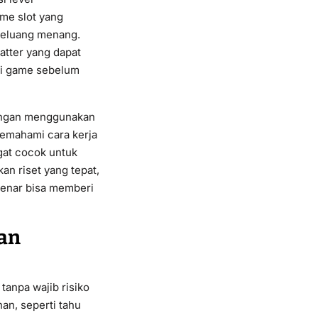
me slot yang
peluang menang.
catter yang dapat
mi game sebelum
Dengan menggunakan
memahami cara kerja
gat cocok untuk
n riset yang tepat,
benar bisa memberi
an
tanpa wajib risiko
nan, seperti tahu