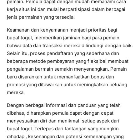
pemain. Pemula dapat dengan mudah memahami cara
kerja situs ini dan mulai berpartisipasi dalam berbagai
jenis permainan yang tersedia.
Keamanan dan kenyamanan menjadi prioritas bagi
bupatitogel, memberikan jaminan bagi para pemain
bahwa data dan transaksi mereka dilindungi dengan baik.
Selain itu, proses pendaftaran yang sederhana dan
beberapa metode pembayaran yang fleksibel membuat
pengalaman bermain semakin menyenangkan. Pemain
baru disarankan untuk memanfaatkan bonus dan
promosi yang ditawarkan untuk meningkatkan peluang
mereka.
Dengan berbagai informasi dan panduan yang telah
dibahas, diharapkan pemula dapat dengan cepat
menyesuaikan diri dan menikmati setiap aspek dari
bupatitogel. Terlepas dari tantangan yang mungkin
dihadapi, kesenangan dan potensi kemenangan yang