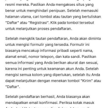
resmi mereka. Pastikan Anda mengakses situs yang
benar untuk menghindari penipuan. Setelah memasuki
halaman utama, cari tombol atau tautan yang bertuliskan
"Daftar" atau "Registrasi". Klik pada tombol tersebut
untuk melanjutkan proses pendaftaran.
Setelah mengklik tautan pendaftaran, Anda akan diminta
untuk mengisi formulir yang tersedia. Formulir ini
biasanya mencakup informasi pribadi seperti nama,
alamat email, nomor telepon, dan kata sandi. Pastikan
semua informasi yang Anda berikan akurat dan sesuai,
karena ini penting untuk keamanan akun Anda. Setelah
mengisi semua kolom yang diperlukan, setelah itu Anda
dapat melanjutkan dengan menekan tombol "Kirim" atau
"Daftar".
Setelah pendaftaran berhasil, Anda biasanya akan
mendapatkan email konfirmasi. Periksa kotak masuk