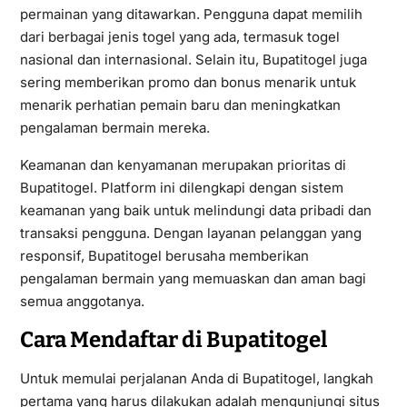
permainan yang ditawarkan. Pengguna dapat memilih
dari berbagai jenis togel yang ada, termasuk togel
nasional dan internasional. Selain itu, Bupatitogel juga
sering memberikan promo dan bonus menarik untuk
menarik perhatian pemain baru dan meningkatkan
pengalaman bermain mereka.
Keamanan dan kenyamanan merupakan prioritas di
Bupatitogel. Platform ini dilengkapi dengan sistem
keamanan yang baik untuk melindungi data pribadi dan
transaksi pengguna. Dengan layanan pelanggan yang
responsif, Bupatitogel berusaha memberikan
pengalaman bermain yang memuaskan dan aman bagi
semua anggotanya.
Cara Mendaftar di Bupatitogel
Untuk memulai perjalanan Anda di Bupatitogel, langkah
pertama yang harus dilakukan adalah mengunjungi situs