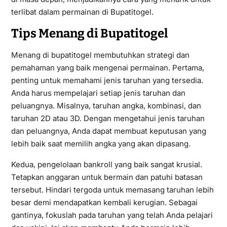
terlibat dalam permainan di Bupatitogel.
Tips Menang di Bupatitogel
Menang di bupatitogel membutuhkan strategi dan
pemahaman yang baik mengenai permainan. Pertama,
penting untuk memahami jenis taruhan yang tersedia.
Anda harus mempelajari setiap jenis taruhan dan
peluangnya. Misalnya, taruhan angka, kombinasi, dan
taruhan 2D atau 3D. Dengan mengetahui jenis taruhan
dan peluangnya, Anda dapat membuat keputusan yang
lebih baik saat memilih angka yang akan dipasang.
Kedua, pengelolaan bankroll yang baik sangat krusial.
Tetapkan anggaran untuk bermain dan patuhi batasan
tersebut. Hindari tergoda untuk memasang taruhan lebih
besar demi mendapatkan kembali kerugian. Sebagai
gantinya, fokuslah pada taruhan yang telah Anda pelajari