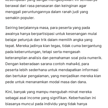
berawal dari rasa penasaran dan keinginan agar
menggali peruntungannya dalam ranah judi yang
semakin populer.
Seiring berjalannya masa, para peserta yang pada
awalnya hanya berpartisipasi untuk kesenangan mulai
belajar petunjuk dan trik dalam memilih angka yang
tepat. Mereka jadinya kian tegas, tidak cuma bergantung
pada keberuntungan, tetapi serta mengasah
keterampilan analisis dan pemahaman soal pola numerik.
Dengan keberadaan sarana contoh maha4d, para
peserta lebih sederhana untuk mendapatkan informasi
dan bertukar pengalaman, yang menjadikan mereka kian
pede untuk menanamkan modal masa dan dana.
Kini, banyak yang mampu mengubah minat mereka
sebagai asal income yang signifikan. Keberhasilan ini
biasanya muncul pada individu yang tidak hanya