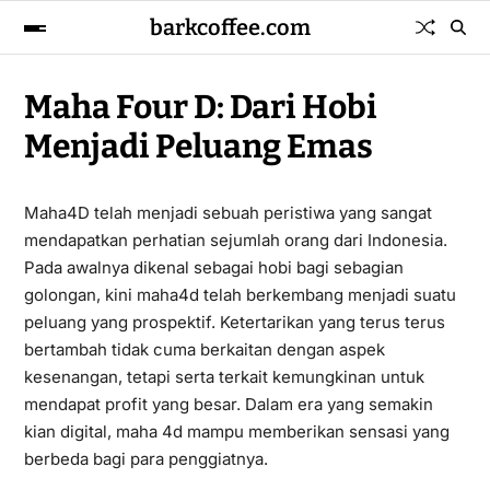
barkcoffee.com
Maha Four D: Dari Hobi
Menjadi Peluang Emas
Maha4D telah menjadi sebuah peristiwa yang sangat
mendapatkan perhatian sejumlah orang dari Indonesia.
Pada awalnya dikenal sebagai hobi bagi sebagian
golongan, kini maha4d telah berkembang menjadi suatu
peluang yang prospektif. Ketertarikan yang terus terus
bertambah tidak cuma berkaitan dengan aspek
kesenangan, tetapi serta terkait kemungkinan untuk
mendapat profit yang besar. Dalam era yang semakin
kian digital, maha 4d mampu memberikan sensasi yang
berbeda bagi para penggiatnya.