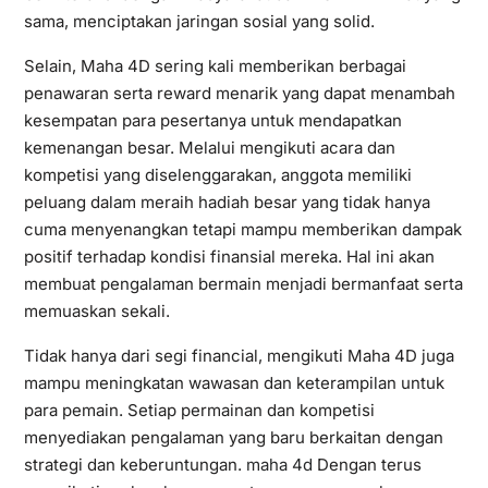
sama, menciptakan jaringan sosial yang solid.
Selain, Maha 4D sering kali memberikan berbagai
penawaran serta reward menarik yang dapat menambah
kesempatan para pesertanya untuk mendapatkan
kemenangan besar. Melalui mengikuti acara dan
kompetisi yang diselenggarakan, anggota memiliki
peluang dalam meraih hadiah besar yang tidak hanya
cuma menyenangkan tetapi mampu memberikan dampak
positif terhadap kondisi finansial mereka. Hal ini akan
membuat pengalaman bermain menjadi bermanfaat serta
memuaskan sekali.
Tidak hanya dari segi financial, mengikuti Maha 4D juga
mampu meningkatan wawasan dan keterampilan untuk
para pemain. Setiap permainan dan kompetisi
menyediakan pengalaman yang baru berkaitan dengan
strategi dan keberuntungan.
maha 4d
Dengan terus