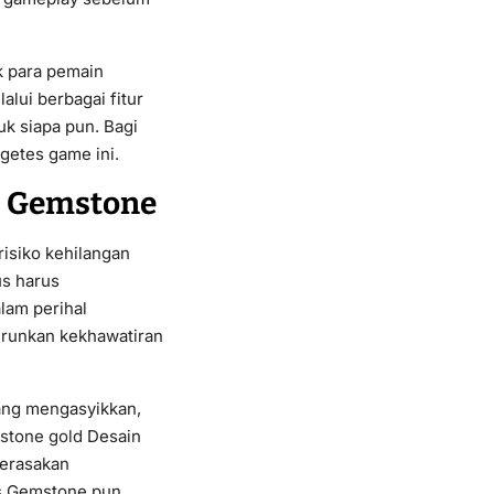
k para pemain
lui berbagai fitur
uk siapa pun. Bagi
getes game ini.
s Gemstone
isiko kehilangan
us harus
lam perihal
runkan kekhawatiran
yang mengasyikkan,
tone gold
Desain
merasakan
s Gemstone pun