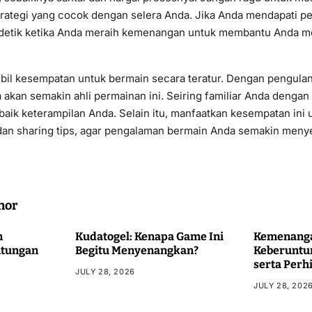
trategi yang cocok dengan selera Anda. Jika Anda mendapati 
k-detik ketika Anda meraih kemenangan untuk membantu Anda 
bil kesempatan untuk bermain secara teratur. Dengan pengula
akan semakin ahli permainan ini. Seiring familiar Anda dengan c
aik keterampilan Anda. Selain itu, manfaatkan kesempatan ini u
dan sharing tips, agar pengalaman bermain Anda semakin men
hor
n
Kudatogel: Kenapa Game Ini
Kemenanga
tungan
Begitu Menyenangkan?
Keberuntu
serta Perh
JULY 28, 2026
JULY 28, 202