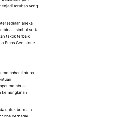
menjadi taruhan yang
etersediaan aneka
ombinasi simbol serta
n taktik terbaik
nan Emas Gemstone
uk memahami aturan
entuan
dapat membuat
an kemungkinan
nda untuk bermain
encoba berbagai