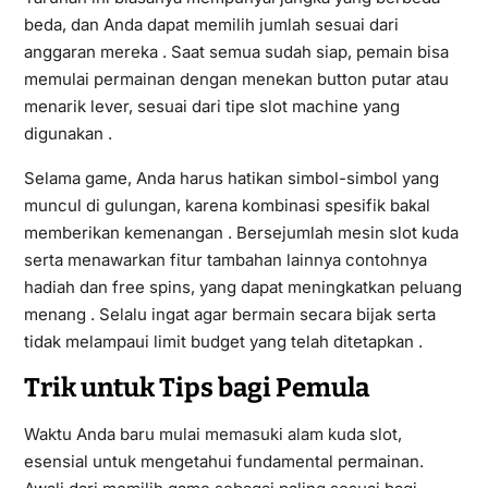
beda, dan Anda dapat memilih jumlah sesuai dari
anggaran mereka . Saat semua sudah siap, pemain bisa
memulai permainan dengan menekan button putar atau
menarik lever, sesuai dari tipe slot machine yang
digunakan .
Selama game, Anda harus hatikan simbol-simbol yang
muncul di gulungan, karena kombinasi spesifik bakal
memberikan kemenangan . Bersejumlah mesin slot kuda
serta menawarkan fitur tambahan lainnya contohnya
hadiah dan free spins, yang dapat meningkatkan peluang
menang . Selalu ingat agar bermain secara bijak serta
tidak melampaui limit budget yang telah ditetapkan .
Trik untuk Tips bagi Pemula
Waktu Anda baru mulai memasuki alam kuda slot,
esensial untuk mengetahui fundamental permainan.