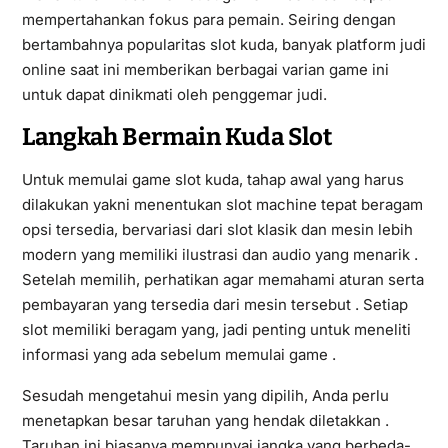
mempertahankan fokus para pemain. Seiring dengan
bertambahnya popularitas slot kuda, banyak platform judi
online saat ini memberikan berbagai varian game ini
untuk dapat dinikmati oleh penggemar judi.
Langkah Bermain Kuda Slot
Untuk memulai game slot kuda, tahap awal yang harus
dilakukan yakni menentukan slot machine tepat beragam
opsi tersedia, bervariasi dari slot klasik dan mesin lebih
modern yang memiliki ilustrasi dan audio yang menarik .
Setelah memilih, perhatikan agar memahami aturan serta
pembayaran yang tersedia dari mesin tersebut . Setiap
slot memiliki beragam yang, jadi penting untuk meneliti
informasi yang ada sebelum memulai game .
Sesudah mengetahui mesin yang dipilih, Anda perlu
menetapkan besar taruhan yang hendak diletakkan .
Taruhan ini biasanya mempunyai jangka yang berbeda-