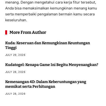
menang. Dengan mengetahui cara kerja fitur tersebut,
Anda bisa memaksimalkan kemungkinan menang kamu
serta memperbaiki pengalaman bermain kamu secara
keseluruhan.
More From Author
Kuda: Keseruan dan Kemungkinan Keuntungan
Tinggi
JULY 29, 2026
Kudatogel: Kenapa Game Ini Begitu Menyenangkan?
JULY 28, 2026
Kemenangan 4D: Dalam Keberuntungan yang
memikat serta Perhitungan
JULY 28, 2026