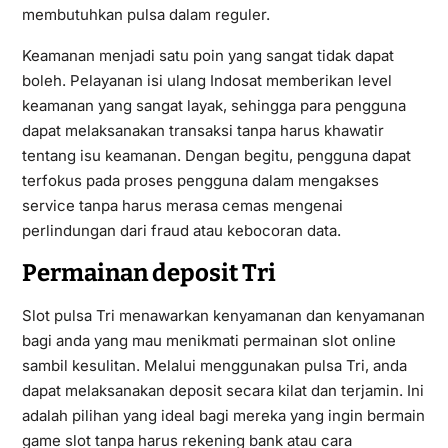
membutuhkan pulsa dalam reguler.
Keamanan menjadi satu poin yang sangat tidak dapat
boleh. Pelayanan isi ulang Indosat memberikan level
keamanan yang sangat layak, sehingga para pengguna
dapat melaksanakan transaksi tanpa harus khawatir
tentang isu keamanan. Dengan begitu, pengguna dapat
terfokus pada proses pengguna dalam mengakses
service tanpa harus merasa cemas mengenai
perlindungan dari fraud atau kebocoran data.
Permainan deposit Tri
Slot pulsa Tri menawarkan kenyamanan dan kenyamanan
bagi anda yang mau menikmati permainan slot online
sambil kesulitan. Melalui menggunakan pulsa Tri, anda
dapat melaksanakan deposit secara kilat dan terjamin. Ini
adalah pilihan yang ideal bagi mereka yang ingin bermain
game slot tanpa harus rekening bank atau cara