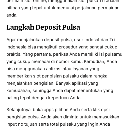
bermain slot online, menggunakan slot pulsa Tri adalah
pilihan yang tepat untuk memulai perjalanan permainan
anda.
Langkah Deposit Pulsa
Agar menjalankan deposit pulsa, user Indosat dan Tri
Indonesia bisa mengikuti prosedur yang sangat cukup
praktis. Yang pertama, periksa Anda memiliki isi pulsamu
yang cukup memadai di nomor kamu. Kemudian, Anda
bisa menggunakan aplikasi atau layanan yang
memberikan slot pengisian pulsaku dalam rangka
menjalankan pengisian. Banyak aplikasi yang
kemudahan, sehingga Anda dapat menentukan yang
paling tepat dengan keperluan Anda.
Selanjutnya, buka apps pilihan Anda serta klik opsi
pengisian pulsa. Anda akan diminta untuk memasukkan
input no tujuan serta total pulsaku yang ingin Anda