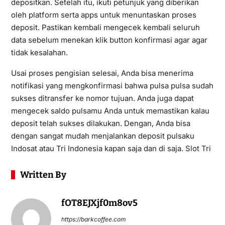
depositkan. Setelah itu, ikuti petunjuk yang diberikan
oleh platform serta apps untuk menuntaskan proses
deposit. Pastikan kembali mengecek kembali seluruh
data sebelum menekan klik button konfirmasi agar agar
tidak kesalahan.
Usai proses pengisian selesai, Anda bisa menerima
notifikasi yang mengkonfirmasi bahwa pulsa pulsa sudah
sukses ditransfer ke nomor tujuan. Anda juga dapat
mengecek saldo pulsamu Anda untuk memastikan kalau
deposit telah sukses dilakukan. Dengan, Anda bisa
dengan sangat mudah menjalankan deposit pulsaku
Indosat atau Tri Indonesia kapan saja dan di saja.
Slot Tri
Written By
fOT8EJXjf0m8ov5
https://barkcoffee.com