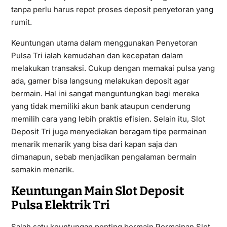
tanpa perlu harus repot proses deposit penyetoran yang
rumit.
Keuntungan utama dalam menggunakan Penyetoran
Pulsa Tri ialah kemudahan dan kecepatan dalam
melakukan transaksi. Cukup dengan memakai pulsa yang
ada, gamer bisa langsung melakukan deposit agar
bermain. Hal ini sangat menguntungkan bagi mereka
yang tidak memiliki akun bank ataupun cenderung
memilih cara yang lebih praktis efisien. Selain itu, Slot
Deposit Tri juga menyediakan beragam tipe permainan
menarik menarik yang bisa dari kapan saja dan
dimanapun, sebab menjadikan pengalaman bermain
semakin menarik.
Keuntungan Main Slot Deposit
Pulsa Elektrik Tri
Salah satu keuntungan penting bermain Permainan Slot