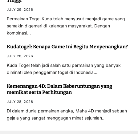
Tinggi
JULY 29, 2026
Permainan Togel Kuda telah menyusut menjadi game yang
semakin digemari di kalangan masyarakat. Dengan
kombinasi…
Kudatogel: Kenapa Game Ini Begitu Menyenangkan?
JULY 28, 2026
Kuda Togel telah jadi salah satu permainan yang banyak
diminati oleh penggemar togel di Indonesia.…
Kemenangan 4D: Dalam Keberuntungan yang
memikat serta Perhitungan
JULY 28, 2026
Di dalam dunia permainan angka, Maha 4D menjadi sebuah
gejala yang sangat menggugah minat sejumlah…