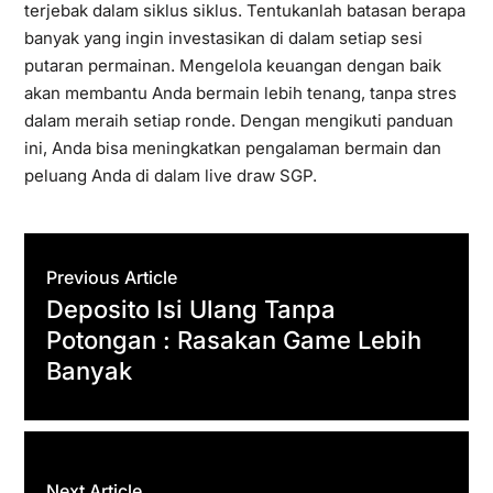
terjebak dalam siklus siklus. Tentukanlah batasan berapa
banyak yang ingin investasikan di dalam setiap sesi
putaran permainan. Mengelola keuangan dengan baik
akan membantu Anda bermain lebih tenang, tanpa stres
dalam meraih setiap ronde. Dengan mengikuti panduan
ini, Anda bisa meningkatkan pengalaman bermain dan
peluang Anda di dalam live draw SGP.
Previous Article
Deposito Isi Ulang Tanpa
Potongan : Rasakan Game Lebih
Banyak
Next Article