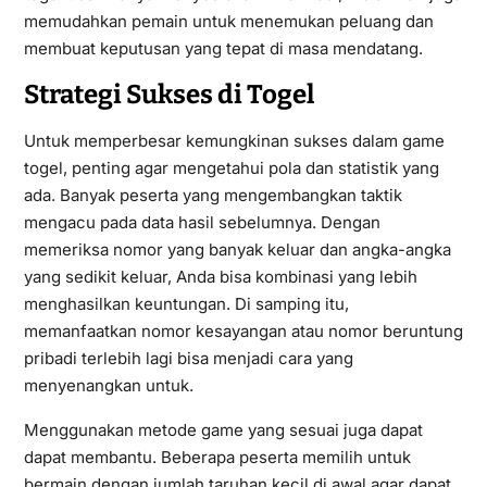
memudahkan pemain untuk menemukan peluang dan
membuat keputusan yang tepat di masa mendatang.
Strategi Sukses di Togel
Untuk memperbesar kemungkinan sukses dalam game
togel, penting agar mengetahui pola dan statistik yang
ada. Banyak peserta yang mengembangkan taktik
mengacu pada data hasil sebelumnya. Dengan
memeriksa nomor yang banyak keluar dan angka-angka
yang sedikit keluar, Anda bisa kombinasi yang lebih
menghasilkan keuntungan. Di samping itu,
memanfaatkan nomor kesayangan atau nomor beruntung
pribadi terlebih lagi bisa menjadi cara yang
menyenangkan untuk.
Menggunakan metode game yang sesuai juga dapat
dapat membantu. Beberapa peserta memilih untuk
bermain dengan jumlah taruhan kecil di awal agar dapat