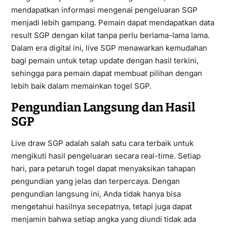
mendapatkan informasi mengenai pengeluaran SGP
menjadi lebih gampang. Pemain dapat mendapatkan data
result SGP dengan kilat tanpa perlu berlama-lama lama.
Dalam era digital ini, live SGP menawarkan kemudahan
bagi pemain untuk tetap update dengan hasil terkini,
sehingga para pemain dapat membuat pilihan dengan
lebih baik dalam memainkan togel SGP.
Pengundian Langsung dan Hasil
SGP
Live draw SGP adalah salah satu cara terbaik untuk
mengikuti hasil pengeluaran secara real-time. Setiap
hari, para petaruh togel dapat menyaksikan tahapan
pengundian yang jelas dan terpercaya. Dengan
pengundian langsung ini, Anda tidak hanya bisa
mengetahui hasilnya secepatnya, tetapi juga dapat
menjamin bahwa setiap angka yang diundi tidak ada