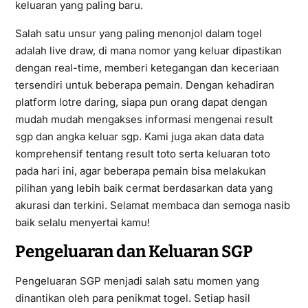
keluaran yang paling baru.
Salah satu unsur yang paling menonjol dalam togel
adalah live draw, di mana nomor yang keluar dipastikan
dengan real-time, memberi ketegangan dan keceriaan
tersendiri untuk beberapa pemain. Dengan kehadiran
platform lotre daring, siapa pun orang dapat dengan
mudah mudah mengakses informasi mengenai result
sgp dan angka keluar sgp. Kami juga akan data data
komprehensif tentang result toto serta keluaran toto
pada hari ini, agar beberapa pemain bisa melakukan
pilihan yang lebih baik cermat berdasarkan data yang
akurasi dan terkini. Selamat membaca dan semoga nasib
baik selalu menyertai kamu!
Pengeluaran dan Keluaran SGP
Pengeluaran SGP menjadi salah satu momen yang
dinantikan oleh para penikmat togel. Setiap hasil