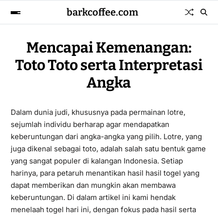
barkcoffee.com
Mencapai Kemenangan:
Toto Toto serta Interpretasi
Angka
Dalam dunia judi, khususnya pada permainan lotre,
sejumlah individu berharap agar mendapatkan
keberuntungan dari angka-angka yang pilih. Lotre, yang
juga dikenal sebagai toto, adalah salah satu bentuk game
yang sangat populer di kalangan Indonesia. Setiap
harinya, para petaruh menantikan hasil hasil togel yang
dapat memberikan dan mungkin akan membawa
keberuntungan. Di dalam artikel ini kami hendak
menelaah togel hari ini, dengan fokus pada hasil serta