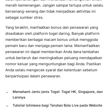
meraih kemenangan. Jangan sampai terlupa untuk selalu
bersenang-senang dan tidak menjadikan aktivitas ini
sebagai sumber stres.
Yang terakhir, manfaatkan bonus dan penawaran yang
disediakan oleh platform togel daring. Banyak platform
memberikan berbagai macam bonus untuk menggoda
pemain baru dan menjaga pemain lama. Memanfaatkan
penawaran ini dapat memberikan Anda dana tambahan
untuk bertaruh dan meningkatkan peluang mendapatkan
nomor keluar yang menguntungkan bagi Anda. Pastikan
Anda selalu mengecek syarat dan ketentuan sebelum
berpartisipasi dalam penawaran.
←
Memahami Jenis-jenis Togel: Togel HK, Singapore, dan
Lainnya
→
Tutorial Istimewa bagi Taruhan Bola Live pada Website