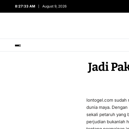
8:27:33 AM
August 9, 2026
Jadi Pa
Iontogel.com sudah m
dunia maya. Dengan 
sekali petaruh yang
perjudian bukanlah h
tentang permainan i