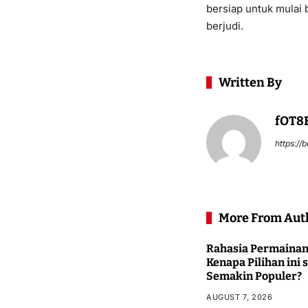
bersiap untuk mulai 
berjudi.
Written By
fOT8
https://
More From Aut
Rahasia Permainan
Kenapa Pilihan ini
Semakin Populer?
AUGUST 7, 2026