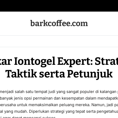
barkcoffee.com
kar Iontogel Expert: Stra
Taktik serta Petunjuk
enjadi salah satu tempat judi yang sangat populer di kalangan
banyak jenis opsi permainan dan kesempatan dalam mendapatka
 berusaha untuk memaksimalkan peluang mereka. Namun, jadi pa
al yang mudah. Diperlukan strategi yang tepat serta pengetah
ni agar dapat mencapai sukses.