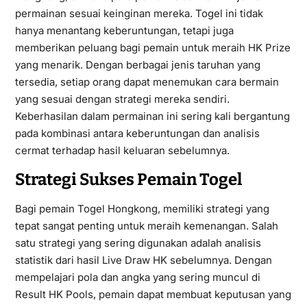
permainan sesuai keinginan mereka. Togel ini tidak
hanya menantang keberuntungan, tetapi juga
memberikan peluang bagi pemain untuk meraih HK Prize
yang menarik. Dengan berbagai jenis taruhan yang
tersedia, setiap orang dapat menemukan cara bermain
yang sesuai dengan strategi mereka sendiri.
Keberhasilan dalam permainan ini sering kali bergantung
pada kombinasi antara keberuntungan dan analisis
cermat terhadap hasil keluaran sebelumnya.
Strategi Sukses Pemain Togel
Bagi pemain Togel Hongkong, memiliki strategi yang
tepat sangat penting untuk meraih kemenangan. Salah
satu strategi yang sering digunakan adalah analisis
statistik dari hasil Live Draw HK sebelumnya. Dengan
mempelajari pola dan angka yang sering muncul di
Result HK Pools, pemain dapat membuat keputusan yang