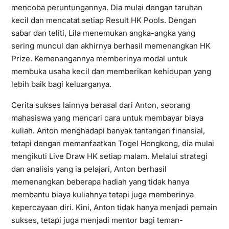
mencoba peruntungannya. Dia mulai dengan taruhan
kecil dan mencatat setiap Result HK Pools. Dengan
sabar dan teliti, Lila menemukan angka-angka yang
sering muncul dan akhirnya berhasil memenangkan HK
Prize. Kemenangannya memberinya modal untuk
membuka usaha kecil dan memberikan kehidupan yang
lebih baik bagi keluarganya.
Cerita sukses lainnya berasal dari Anton, seorang
mahasiswa yang mencari cara untuk membayar biaya
kuliah. Anton menghadapi banyak tantangan finansial,
tetapi dengan memanfaatkan Togel Hongkong, dia mulai
mengikuti Live Draw HK setiap malam. Melalui strategi
dan analisis yang ia pelajari, Anton berhasil
memenangkan beberapa hadiah yang tidak hanya
membantu biaya kuliahnya tetapi juga memberinya
kepercayaan diri. Kini, Anton tidak hanya menjadi pemain
sukses, tetapi juga menjadi mentor bagi teman-