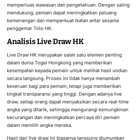
memperluas wawasan dan pengetahuan. Dengan saling
mendukung, pemain dapat meningkatkan peluang
kemenangan dan memperkuat ikatan antar sesama
penggemar Toto HK.
Analisis Live Draw HK
Live Draw HK merupakan salah satu elemen penting
dalam dunia Togel Hongkong yang memberikan
kesempatan kepada pemain untuk melihat hasil undian
secara langsung. Proses ini tidak hanya menambah
keseruan bagi para pemain, tetapi juga memberikan
tingkat transparansi yang tinggi. Dengan adanya live
draw, setiap orang dapat menyaksikan secara real-time
angka yang ditarik, sehingga mengurangi kemungkinan
kecurangan dan meningkatkan percaya diri pemain
dalam memilih angka mereka.
Hasil dari live draw ini biasanya langsung diumumkan