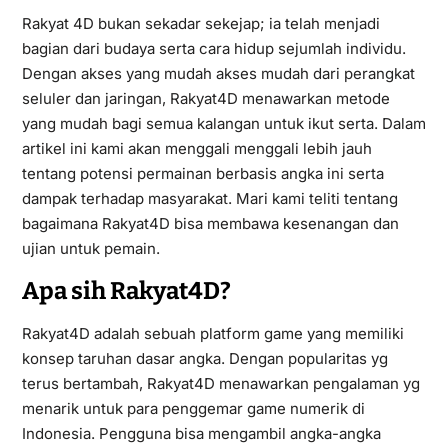
Rakyat 4D bukan sekadar sekejap; ia telah menjadi
bagian dari budaya serta cara hidup sejumlah individu.
Dengan akses yang mudah akses mudah dari perangkat
seluler dan jaringan, Rakyat4D menawarkan metode
yang mudah bagi semua kalangan untuk ikut serta. Dalam
artikel ini kami akan menggali menggali lebih jauh
tentang potensi permainan berbasis angka ini serta
dampak terhadap masyarakat. Mari kami teliti tentang
bagaimana Rakyat4D bisa membawa kesenangan dan
ujian untuk pemain.
Apa sih Rakyat4D?
Rakyat4D adalah sebuah platform game yang memiliki
konsep taruhan dasar angka. Dengan popularitas yg
terus bertambah, Rakyat4D menawarkan pengalaman yg
menarik untuk para penggemar game numerik di
Indonesia. Pengguna bisa mengambil angka-angka