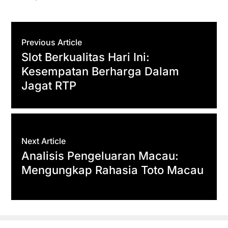
Previous Article
Slot Berkualitas Hari Ini:
Kesempatan Berharga Dalam
Jagat RTP
Next Article
Analisis Pengeluaran Macau:
Mengungkap Rahasia Toto Macau