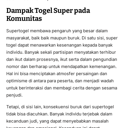
Dampak Togel Super pada
Komunitas
Supertogel membawa pengaruh yang besar dalam
masyarakat, baik baik maupun buruk. Di satu sisi, super
togel dapat menawarkan kesenangan kepada banyak
individu. Banyak sekali partisipan menyatakan terhibur
dan ikut dalam prosesnya, ikut serta dalam pengundian
nomor dan berharap untuk mendapatkan kemenangan.
Hal ini bisa menciptakan atmosfer persaingan dan
optimisme di antara para peserta, dan menjadi wadah
untuk berinteraksi dan membagi cerita dengan sesama
penjudi.
Tetapi, di sisi lain, konsekuensi buruk dari supertogel
tidak bisa diacuhkan. Banyak individu terjebak dalam
kecanduan judi, yang dapat menyebabkan masalah