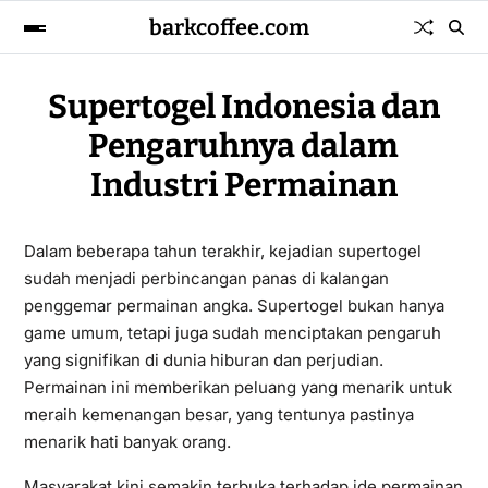
barkcoffee.com
Supertogel Indonesia dan
Pengaruhnya dalam
Industri Permainan
Dalam beberapa tahun terakhir, kejadian supertogel
sudah menjadi perbincangan panas di kalangan
penggemar permainan angka. Supertogel bukan hanya
game umum, tetapi juga sudah menciptakan pengaruh
yang signifikan di dunia hiburan dan perjudian.
Permainan ini memberikan peluang yang menarik untuk
meraih kemenangan besar, yang tentunya pastinya
menarik hati banyak orang.
Masyarakat kini semakin terbuka terhadap ide permainan