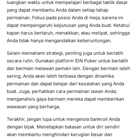
luangkan waktu untuk mempelajari berbagai taktik dasar
yang dapat membantu Anda dalam setiap tahap
permainan. Fokus pada posisi Anda di meja, karena ini
dapat mempengaruhi keputusan yang Anda buat. Ketahui
kapan harus bertaruh, menaikkan, atau melipat, sehingga
Anda tidak hanya mengandalkan keberuntungan.
Selain memahami strategi, penting juga untuk berlatih
secara rutin. Gunakan platform IDN Poker untuk berlatih
dan bermain melawan pemain lain. Dengan bermain lebih
sering, Anda akan lebih terbiasa dengan dinamika
permainan dan dapat belajar dari kesalahan yang Anda
buat. Juga, perhatikan cara permainan lawan Anda;
menganalisis gaya bermain mereka dapat memberikan
wawasan yang berharga.
Terakhir, jangan lupa untuk mengelola bankroll Anda
dengan bijak. Menetapkan batasan untuk diri sendiri
akan membantu menghindari kerugian besar dan