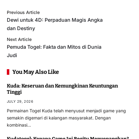
Previous Article
Dewi untuk 4D: Perpaduan Magis Angka
dan Destiny
Next Article
Pemuda Togel: Fakta dan Mitos di Dunia
Judi
You May Also Like
Kuda: Keseruan dan Kemungkinan Keuntungan
Tinggi
JULY 29, 2026
Permainan Togel Kuda telah menyusut menjadi game yang
semakin digemari di kalangan masyarakat. Dengan
kombinasi…
Kudatogel: Kenapa Game Ini Begitu Menyenangkan?