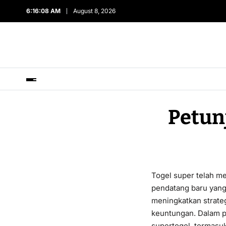
6:16:09 AM
August 8, 2026
Petun
Togel super telah me
pendatang baru yan
meningkatkan strate
keuntungan. Dalam pe
supertogel, termasu