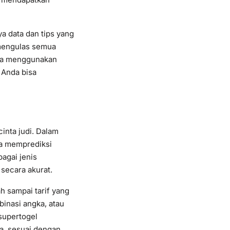
ya data dan tips yang
 mengulas semua
gga menggunakan
 Anda bisa
inta judi. Dalam
sa memprediksi
agai jenis
secara akurat.
 sampai tarif yang
inasi angka, atau
supertogel
a, sesuai dengan