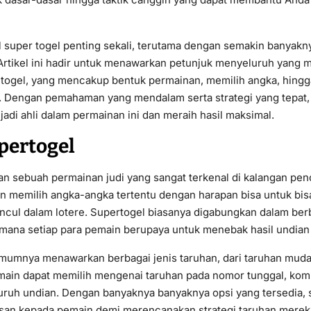
il super togel penting sekali, terutama dengan semakin banyakn
. Artikel ini hadir untuk menawarkan petunjuk menyeluruh yang
 togel, yang mencakup bentuk permainan, memilih angka, hin
ng. Dengan pemahaman yang mendalam serta strategi yang tepat,
adi ahli dalam permainan ini dan meraih hasil maksimal.
upertogel
 sebuah permainan judi yang sangat terkenal di kalangan penc
an memilih angka-angka tertentu dengan harapan bisa untuk bi
cul dalam lotere. Supertogel biasanya digabungkan dalam berb
 mana setiap para pemain berupaya untuk menebak hasil undian 
umnya menawarkan berbagai jenis taruhan, dari taruhan mudah
ain dapat memilih mengenai taruhan pada nomor tunggal, komb
luruh undian. Dengan banyaknya banyaknya opsi yang tersedia, 
an kepada pemain demi merencanakan strategi taruhan merek