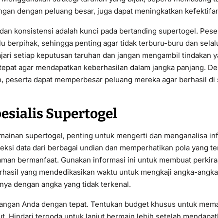
langan dengan peluang besar, juga dapat meningkatkan kefektif
 dan konsistensi adalah kunci pada bertanding supertogel. Pe
lu berpihak, sehingga penting agar tidak terburu-buru dan sela
ari setiap keputusan taruhan dan jangan mengambil tindakan 
tepat agar mendapatkan keberhasilan dalam jangka panjang. D
n, peserta dapat memperbesar peluang mereka agar berhasil di 
pesialis Supertogel
ermainan supertogel, penting untuk mengerti dan menganalisa inf
si data dari berbagai undian dan memperhatikan pola yang ter
n bermanfaat. Gunakan informasi ini untuk membuat perkiraan
erhasil yang mendedikasikan waktu untuk mengkaji angka-angka
a dengan angka yang tidak terkenal.
keuangan Anda dengan tepat. Tentukan budget khusus untuk mem
but. Hindari tergoda untuk lanjut bermain lebih setelah mendapa