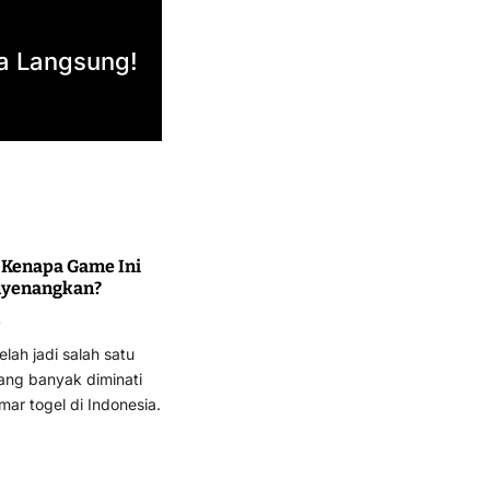
a Langsung!
 Kenapa Game Ini
nyenangkan?
6
elah jadi salah satu
ang banyak diminati
ar togel di Indonesia.