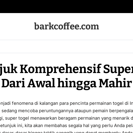
barkcoffee.com
juk Komprehensif Super
Dari Awal hingga Mahir
njadi fenomena di kalangan para pencinta permainan togel di I
g sedang mencoba peruntungannya ataupun pemain berpengala
gi, super togel menawarkan beragam permainan yang menarik 
tunjuk ini, kita akan membahas segala hal yang perlu Anda pela
k dasar-dasar hingga taktik canggih yang dapat membantu And