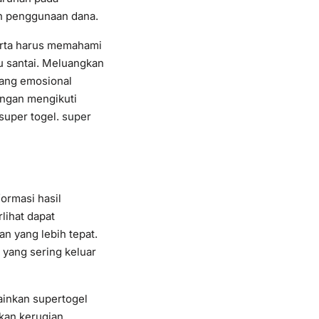
an penggunaan dana.
serta harus memahami
lu santai. Meluangkan
yang emosional
engan mengikuti
super togel.
super
ormasi hasil
lihat dapat
 yang lebih tepat.
 yang sering keluar
ainkan supertogel
tkan kerugian.