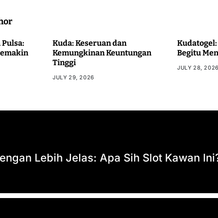
hor
 Pulsa:
Kuda: Keseruan dan
Kudatogel:
 semakin
Kemungkinan Keuntungan
Begitu Me
Tinggi
JULY 28, 202
JULY 29, 2026
ngan Lebih Jelas: Apa Sih Slot Kawan Ini