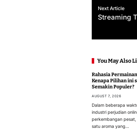
Next Article
Streaming T
You May Also L
Rahasia Permainan
Kenapa Pilihan ini
Semakin Populer?
AUGUST 7, 2026
Dalam beberapa waktu 
industri perjudian onl
perkembangan pesat, 
satu aroma yang…