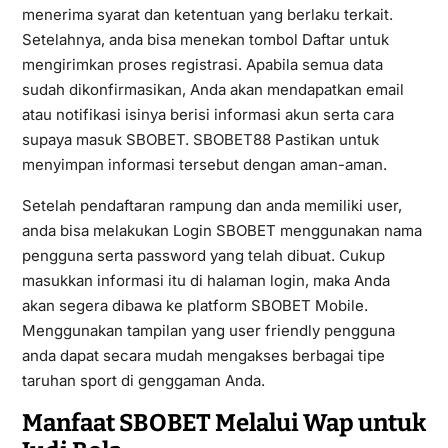
menerima syarat dan ketentuan yang berlaku terkait.
Setelahnya, anda bisa menekan tombol Daftar untuk
mengirimkan proses registrasi. Apabila semua data
sudah dikonfirmasikan, Anda akan mendapatkan email
atau notifikasi isinya berisi informasi akun serta cara
supaya masuk SBOBET.
SBOBET88
Pastikan untuk
menyimpan informasi tersebut dengan aman-aman.
Setelah pendaftaran rampung dan anda memiliki user,
anda bisa melakukan Login SBOBET menggunakan nama
pengguna serta password yang telah dibuat. Cukup
masukkan informasi itu di halaman login, maka Anda
akan segera dibawa ke platform SBOBET Mobile.
Menggunakan tampilan yang user friendly pengguna
anda dapat secara mudah mengakses berbagai tipe
taruhan sport di genggaman Anda.
Manfaat SBOBET Melalui Wap untuk