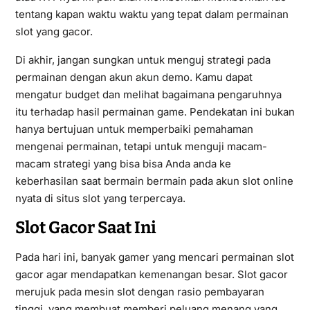
tentang kapan waktu waktu yang tepat dalam permainan
slot yang gacor.
Di akhir, jangan sungkan untuk menguj strategi pada
permainan dengan akun akun demo. Kamu dapat
mengatur budget dan melihat bagaimana pengaruhnya
itu terhadap hasil permainan game. Pendekatan ini bukan
hanya bertujuan untuk memperbaiki pemahaman
mengenai permainan, tetapi untuk menguji macam-
macam strategi yang bisa bisa Anda anda ke
keberhasilan saat bermain bermain pada akun slot online
nyata di situs slot yang terpercaya.
Slot Gacor Saat Ini
Pada hari ini, banyak gamer yang mencari permainan slot
gacor agar mendapatkan kemenangan besar. Slot gacor
merujuk pada mesin slot dengan rasio pembayaran
tinggi, yang membuat memberi peluang menang yang