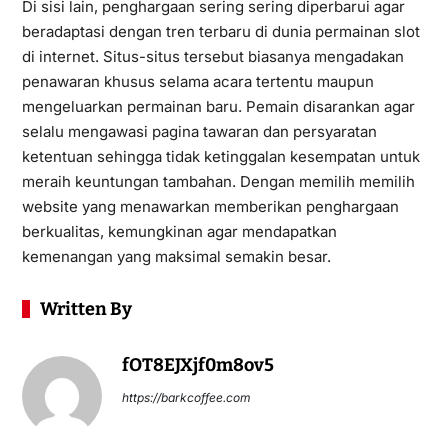
Di sisi lain, penghargaan sering sering diperbarui agar
beradaptasi dengan tren terbaru di dunia permainan slot
di internet. Situs-situs tersebut biasanya mengadakan
penawaran khusus selama acara tertentu maupun
mengeluarkan permainan baru. Pemain disarankan agar
selalu mengawasi pagina tawaran dan persyaratan
ketentuan sehingga tidak ketinggalan kesempatan untuk
meraih keuntungan tambahan. Dengan memilih memilih
website yang menawarkan memberikan penghargaan
berkualitas, kemungkinan agar mendapatkan
kemenangan yang maksimal semakin besar.
Written By
fOT8EJXjf0m8ov5
https://barkcoffee.com