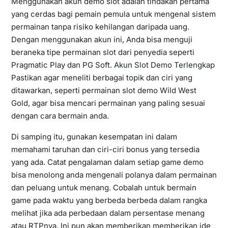
Menggunakan akun demo slot adalah tindakan pertama
yang cerdas bagi pemain pemula untuk mengenal sistem
permainan tanpa risiko kehilangan daripada uang.
Dengan menggunakan akun ini, Anda bisa menguji
beraneka tipe permainan slot dari penyedia seperti
Pragmatic Play dan PG Soft.
Akun Slot Demo Terlengkap
Pastikan agar meneliti berbagai topik dan ciri yang
ditawarkan, seperti permainan slot demo Wild West
Gold, agar bisa mencari permainan yang paling sesuai
dengan cara bermain anda.
Di samping itu, gunakan kesempatan ini dalam
memahami taruhan dan ciri-ciri bonus yang tersedia
yang ada. Catat pengalaman dalam setiap game demo
bisa menolong anda mengenali polanya dalam permainan
dan peluang untuk menang. Cobalah untuk bermain
game pada waktu yang berbeda berbeda dalam rangka
melihat jika ada perbedaan dalam persentase menang
atau RTPnya. Ini pun akan memberikan memberikan ide