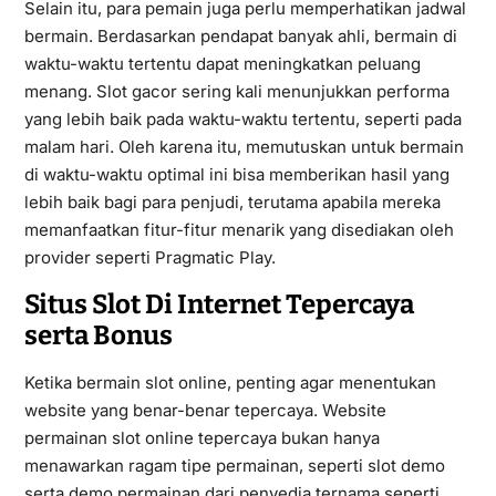
Selain itu, para pemain juga perlu memperhatikan jadwal
bermain. Berdasarkan pendapat banyak ahli, bermain di
waktu-waktu tertentu dapat meningkatkan peluang
menang. Slot gacor sering kali menunjukkan performa
yang lebih baik pada waktu-waktu tertentu, seperti pada
malam hari. Oleh karena itu, memutuskan untuk bermain
di waktu-waktu optimal ini bisa memberikan hasil yang
lebih baik bagi para penjudi, terutama apabila mereka
memanfaatkan fitur-fitur menarik yang disediakan oleh
provider seperti Pragmatic Play.
Situs Slot Di Internet Tepercaya
serta Bonus
Ketika bermain slot online, penting agar menentukan
website yang benar-benar tepercaya. Website
permainan slot online tepercaya bukan hanya
menawarkan ragam tipe permainan, seperti slot demo
serta demo permainan dari penyedia ternama seperti