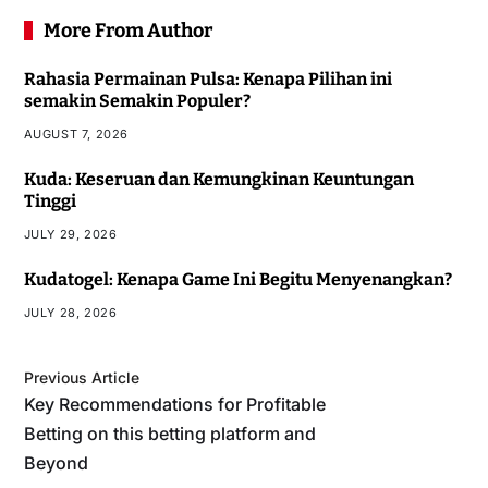
More From Author
Rahasia Permainan Pulsa: Kenapa Pilihan ini
semakin Semakin Populer?
AUGUST 7, 2026
Kuda: Keseruan dan Kemungkinan Keuntungan
Tinggi
JULY 29, 2026
Kudatogel: Kenapa Game Ini Begitu Menyenangkan?
JULY 28, 2026
Previous Article
Key Recommendations for Profitable
Betting on this betting platform and
Beyond