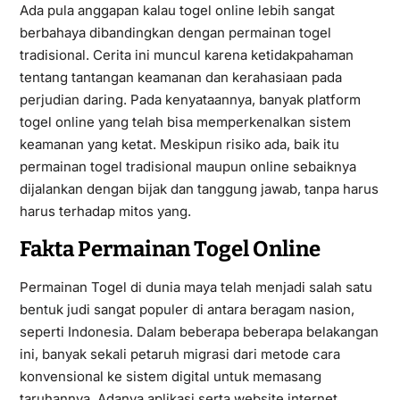
Ada pula anggapan kalau togel online lebih sangat
berbahaya dibandingkan dengan permainan togel
tradisional. Cerita ini muncul karena ketidakpahaman
tentang tantangan keamanan dan kerahasiaan pada
perjudian daring. Pada kenyataannya, banyak platform
togel online yang telah bisa memperkenalkan sistem
keamanan yang ketat. Meskipun risiko ada, baik itu
permainan togel tradisional maupun online sebaiknya
dijalankan dengan bijak dan tanggung jawab, tanpa harus
harus terhadap mitos yang.
Fakta Permainan Togel Online
Permainan Togel di dunia maya telah menjadi salah satu
bentuk judi sangat populer di antara beragam nasion,
seperti Indonesia. Dalam beberapa beberapa belakangan
ini, banyak sekali petaruh migrasi dari metode cara
konvensional ke sistem digital untuk memasang
taruhannya. Adanya aplikasi serta website internet