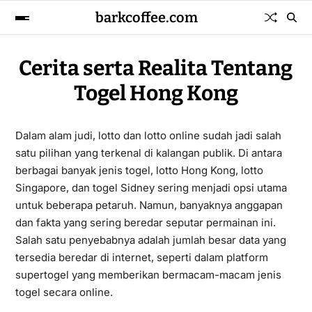
barkcoffee.com
Cerita serta Realita Tentang
Togel Hong Kong
Dalam alam judi, lotto dan lotto online sudah jadi salah
satu pilihan yang terkenal di kalangan publik. Di antara
berbagai banyak jenis togel, lotto Hong Kong, lotto
Singapore, dan togel Sidney sering menjadi opsi utama
untuk beberapa petaruh. Namun, banyaknya anggapan
dan fakta yang sering beredar seputar permainan ini.
Salah satu penyebabnya adalah jumlah besar data yang
tersedia beredar di internet, seperti dalam platform
supertogel yang memberikan bermacam-macam jenis
togel secara online.