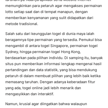
memungkinkan para petaruh agar mengakses permainan
lotto setiap saat dan di tempat manapun, dengan
memberikan kenyamanan yang sulit didapatkan dari
metode tradisional.
Salah satu dari keunggulan togel di dunia maya ialah
beragamnya tipe permainan yang tersedia. Pemukul bisa
mengambil di antara togel Singapore, permainan togel
Sydney, hingga permainan togel Hong Kong,
berdasarkan pada pilihan individu. Di samping itu, banyak
situs pun memberikan informasi lengkap mengenai hasil
pertandingan dan data statistik, yang bisa mendukung
petaruh di dalam membuat pilihan yang lebih baik ketika
memasang taruhan. Dengan adanya keberadaan fitur
yang ada, togel online jadi lebih menarik dan
mengasyikkan dan interaktif.
Namun, krusial agar diingatkan bahwa walaupun