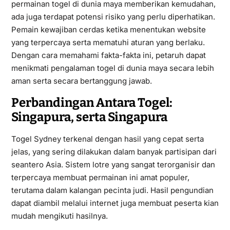
permainan togel di dunia maya memberikan kemudahan,
ada juga terdapat potensi risiko yang perlu diperhatikan.
Pemain kewajiban cerdas ketika menentukan website
yang terpercaya serta mematuhi aturan yang berlaku.
Dengan cara memahami fakta-fakta ini, petaruh dapat
menikmati pengalaman togel di dunia maya secara lebih
aman serta secara bertanggung jawab.
Perbandingan Antara Togel:
Singapura, serta Singapura
Togel Sydney terkenal dengan hasil yang cepat serta
jelas, yang sering dilakukan dalam banyak partisipan dari
seantero Asia. Sistem lotre yang sangat terorganisir dan
terpercaya membuat permainan ini amat populer,
terutama dalam kalangan pecinta judi. Hasil pengundian
dapat diambil melalui internet juga membuat peserta kian
mudah mengikuti hasilnya.