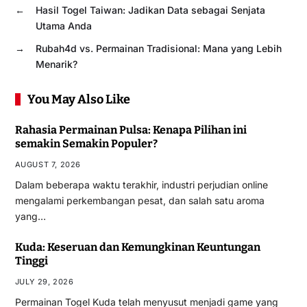
←
Hasil Togel Taiwan: Jadikan Data sebagai Senjata
Utama Anda
→
Rubah4d vs. Permainan Tradisional: Mana yang Lebih
Menarik?
You May Also Like
Rahasia Permainan Pulsa: Kenapa Pilihan ini
semakin Semakin Populer?
AUGUST 7, 2026
Dalam beberapa waktu terakhir, industri perjudian online
mengalami perkembangan pesat, dan salah satu aroma
yang…
Kuda: Keseruan dan Kemungkinan Keuntungan
Tinggi
JULY 29, 2026
Permainan Togel Kuda telah menyusut menjadi game yang