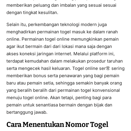
memberikan peluang dan imbalan yang sesuai sesuai
dengan tingkat kesulitan.
Selain itu, perkembangan teknologi modern juga
menghadirkan permainan togel masuk ke dalam ranah
online. Permainan togel online memungkinkan pemain
agar ikut bermain dari dari lokasi mana saja dengan
akses koneksi jaringan internet. Melalui platform ini,
terdapat kemudahan dalam melakukan prosedur taruhan
serta mengecek hasil keluaran. Togel online ser常 sering
memberikan bonus serta penawaran yang bagi pemain
baru atau pemain setia, sehingga semakin banyak orang
yang beralih beralih dari permainan togel konvensional
menuju togel online. Akan tetapi, penting bagi para
pemain untuk senantiasa bermain dengan bijak dan
bertanggung jawab.
Cara Menentukan Nomor Togel