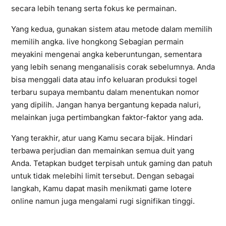
secara lebih tenang serta fokus ke permainan.
Yang kedua, gunakan sistem atau metode dalam memilih
memilih angka.
live hongkong
Sebagian permain
meyakini mengenai angka keberuntungan, sementara
yang lebih senang menganalisis corak sebelumnya. Anda
bisa menggali data atau info keluaran produksi togel
terbaru supaya membantu dalam menentukan nomor
yang dipilih. Jangan hanya bergantung kepada naluri,
melainkan juga pertimbangkan faktor-faktor yang ada.
Yang terakhir, atur uang Kamu secara bijak. Hindari
terbawa perjudian dan memainkan semua duit yang
Anda. Tetapkan budget terpisah untuk gaming dan patuh
untuk tidak melebihi limit tersebut. Dengan sebagai
langkah, Kamu dapat masih menikmati game lotere
online namun juga mengalami rugi signifikan tinggi.