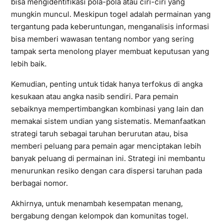
bisa mengidentifikasi pola-pola atau ciri-ciri yang
mungkin muncul. Meskipun togel adalah permainan yang
tergantung pada keberuntungan, menganalisis informasi
bisa memberi wawasan tentang nombor yang sering
tampak serta menolong player membuat keputusan yang
lebih baik.
Kemudian, penting untuk tidak hanya terfokus di angka
kesukaan atau angka nasib sendiri. Para pemain
sebaiknya mempertimbangkan kombinasi yang lain dan
memakai sistem undian yang sistematis. Memanfaatkan
strategi taruh sebagai taruhan berurutan atau, bisa
memberi peluang para pemain agar menciptakan lebih
banyak peluang di permainan ini. Strategi ini membantu
menurunkan resiko dengan cara dispersi taruhan pada
berbagai nomor.
Akhirnya, untuk menambah kesempatan menang,
bergabung dengan kelompok dan komunitas togel.