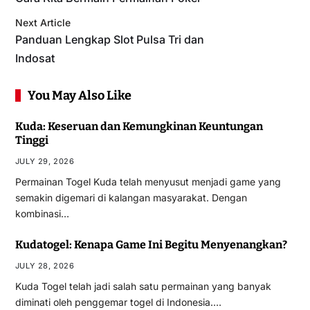
Next Article
Panduan Lengkap Slot Pulsa Tri dan
Indosat
You May Also Like
Kuda: Keseruan dan Kemungkinan Keuntungan
Tinggi
JULY 29, 2026
Permainan Togel Kuda telah menyusut menjadi game yang
semakin digemari di kalangan masyarakat. Dengan
kombinasi…
Kudatogel: Kenapa Game Ini Begitu Menyenangkan?
JULY 28, 2026
Kuda Togel telah jadi salah satu permainan yang banyak
diminati oleh penggemar togel di Indonesia.…