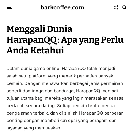
barkcoffee.com
Menggali Dunia
HarapanQQ: Apa yang Perlu
Anda Ketahui
Dalam dunia game online, HarapanQQ telah menjadi
salah satu platform yang menarik perhatian banyak
pemain. Dengan menawarkan berbagai jenis permainan
seperti dominoqq dan bandarqq, HarapanQQ menjadi
tujuan utama bagi mereka yang ingin merasakan sensasi
bertaruh secara daring. Setiap pemain tentu mencari
pengalaman terbaik, dan di sinilah HarapanQQ berperan
penting dengan memberikan opsi yang beragam dan
layanan yang memuaskan.