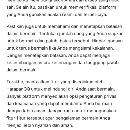
sah. Selain itu, pastikan untuk memverifikasi platform
yang Anda gunakan adalah resmi dan terpercaya.
Pastikan juga untuk memahami dan menetapkan batasan
dalam bermain. Tentukan jumlah uang yang Anda siapkan
untuk bermain dan patuhi batas tersebut. Hindari godaan
untuk terus bermain jika Anda mengalami kekalahan.
Dengan menetapkan batasan, Anda dapat menjaga
keseimbangan antara kesenangan dan tanggung jawab
dalam bermain.
Terakhir, manfaatkan fitur yang disediakan oleh
HarapanQQ untuk melindungi diri Anda saat bermain.
Banyak platform menyediakan opsi pengaturan privasi
dan keamanan yang dapat membantu Anda bermain
dengan lebih aman. Jangan ragu untuk menggunakan
fitur-fitur tersebut agar pengalaman bermain Anda
menjadi lebih nyaman dan aman.