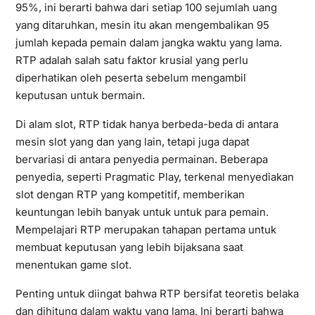
95%, ini berarti bahwa dari setiap 100 sejumlah uang
yang ditaruhkan, mesin itu akan mengembalikan 95
jumlah kepada pemain dalam jangka waktu yang lama.
RTP adalah salah satu faktor krusial yang perlu
diperhatikan oleh peserta sebelum mengambil
keputusan untuk bermain.
Di alam slot, RTP tidak hanya berbeda-beda di antara
mesin slot yang dan yang lain, tetapi juga dapat
bervariasi di antara penyedia permainan. Beberapa
penyedia, seperti Pragmatic Play, terkenal menyediakan
slot dengan RTP yang kompetitif, memberikan
keuntungan lebih banyak untuk untuk para pemain.
Mempelajari RTP merupakan tahapan pertama untuk
membuat keputusan yang lebih bijaksana saat
menentukan game slot.
Penting untuk diingat bahwa RTP bersifat teoretis belaka
dan dihitung dalam waktu yang lama. Ini berarti bahwa