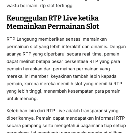
waktu bermain.
rtp slot tertinggi
Keunggulan RTP Live ketika
Memainkan Permainan Slot
RTP Langsung memberikan sensasi memainkan
permainan slot yang lebih interaktif dan dinamis. Dengan
adanya RTP yang diperbarui secara real-time, pemain
dapat melihat betapa besar persentase RTP yang para
pemain harapkan dari permainan permainan yang
mereka. Ini memberi keyakinan tambah lebih kepada
pemain, karena mereka memilih slot yang memiliki RTP
yang lebih tinggi, menambah kesempatan para pemain
untuk menang.
Kelebihan lain dari RTP Live adalah transparansi yang
diberikannya. Pemain dapat mendapatkan informasi RTP
secara gampang serta mengetahui bagaimana tiap setiap
permainan. Ini membantu para pemain membuat pilihan