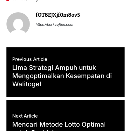
fOT8EJXjf0m8ov5
https://barkcoffee.com
Previous Article
Lima Strategi Ampuh untuk
Mengoptimalkan Kesempatan di
Walitogel
Next Article
Mencari Metode Lotto Optimal