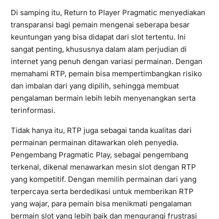
Di samping itu, Return to Player Pragmatic menyediakan
transparansi bagi pemain mengenai seberapa besar
keuntungan yang bisa didapat dari slot tertentu. Ini
sangat penting, khususnya dalam alam perjudian di
internet yang penuh dengan variasi permainan. Dengan
memahami RTP, pemain bisa mempertimbangkan risiko
dan imbalan dari yang dipilih, sehingga membuat
pengalaman bermain lebih lebih menyenangkan serta
terinformasi.
Tidak hanya itu, RTP juga sebagai tanda kualitas dari
permainan permainan ditawarkan oleh penyedia.
Pengembang Pragmatic Play, sebagai pengembang
terkenal, dikenal menawarkan mesin slot dengan RTP
yang kompetitif. Dengan memilih permainan dari yang
terpercaya serta berdedikasi untuk memberikan RTP
yang wajar, para pemain bisa menikmati pengalaman
bermain slot yang lebih baik dan mengurangi frustrasi