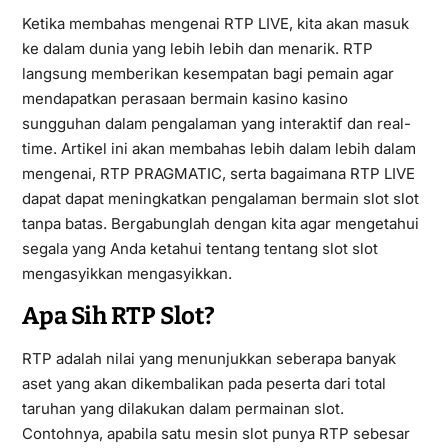
Ketika membahas mengenai RTP LIVE, kita akan masuk
ke dalam dunia yang lebih lebih dan menarik. RTP
langsung memberikan kesempatan bagi pemain agar
mendapatkan perasaan bermain kasino kasino
sungguhan dalam pengalaman yang interaktif dan real-
time. Artikel ini akan membahas lebih dalam lebih dalam
mengenai, RTP PRAGMATIC, serta bagaimana RTP LIVE
dapat dapat meningkatkan pengalaman bermain slot slot
tanpa batas. Bergabunglah dengan kita agar mengetahui
segala yang Anda ketahui tentang tentang slot slot
mengasyikkan mengasyikkan.
Apa Sih RTP Slot?
RTP adalah nilai yang menunjukkan seberapa banyak
aset yang akan dikembalikan pada peserta dari total
taruhan yang dilakukan dalam permainan slot.
Contohnya, apabila satu mesin slot punya RTP sebesar