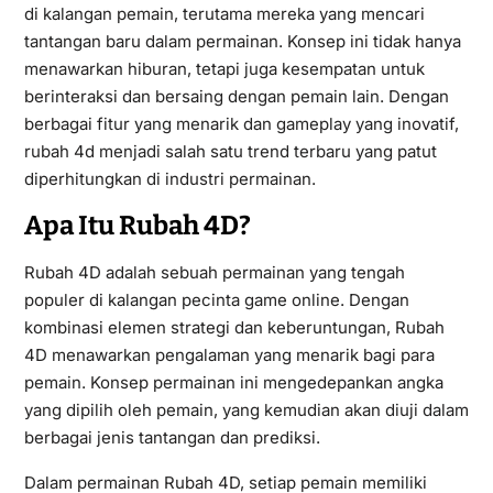
di kalangan pemain, terutama mereka yang mencari
tantangan baru dalam permainan. Konsep ini tidak hanya
menawarkan hiburan, tetapi juga kesempatan untuk
berinteraksi dan bersaing dengan pemain lain. Dengan
berbagai fitur yang menarik dan gameplay yang inovatif,
rubah 4d menjadi salah satu trend terbaru yang patut
diperhitungkan di industri permainan.
Apa Itu Rubah 4D?
Rubah 4D adalah sebuah permainan yang tengah
populer di kalangan pecinta game online. Dengan
kombinasi elemen strategi dan keberuntungan, Rubah
4D menawarkan pengalaman yang menarik bagi para
pemain. Konsep permainan ini mengedepankan angka
yang dipilih oleh pemain, yang kemudian akan diuji dalam
berbagai jenis tantangan dan prediksi.
Dalam permainan Rubah 4D, setiap pemain memiliki