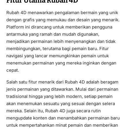
Fitur Utama Rubah 4D
Rubah 4D menawarkan pengalaman bermain yang unik
dengan grafis yang memukau dan desain yang menarik.
Platform ini dirancang untuk memberikan pengguna
antarmuka yang ramah dan mudah digunakan,
menjadikan permainan lebih menyenangkan dan tidak
membingungkan, terutama bagi pemain baru. Fitur
navigasi yang lancar memungkinkan pemain untuk
menemukan permainan yang mereka inginkan dengan
cepat.
Salah satu fitur menarik dari Rubah 4D adalah beragam
jenis permainan yang ditawarkan. Mulai dari permainan
tradisional hingga yang lebih modern, setiap pemain
akan menemukan sesuatu yang sesuai dengan selera
mereka. Selain itu, Rubah 4D juga secara rutin
mengupdate konten dan menambahkan permainan baru
untuk mempertahankan minat pemain dan memberikan