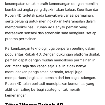
kesempatan untuk meraih kemenangan dengan memilih
kombinasi angka yang diyakini akan keluar. Keunikan dari
Rubah 4D terletak pada banyaknya variasi permainan,
serta peluang untuk meningkatkan keterampilan dalam
memprediksi hasil.
rubah 4d
Banyak pemain yang
merasakan sensasi dan adrenalin saat mengikuti setiap
putaran permainan.
Perkembangan teknologi juga berperan penting dalam
popularitas Rubah 4D. Dengan dukungan platform digital,
pemain dapat dengan mudah mengakses permainan ini
dari mana saja dan kapan saja. Hal ini tidak hanya
memudahkan pengalaman bermain, tetapi juga
memperluas jangkauan pemain dari berbagai kalangan.
Rubah 4D telah berhasil menciptakan komunitas yang
aktif dan saling berbagi strategi untuk meraih
kemenangan.