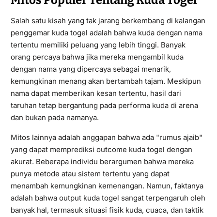
Mitos Populer Tentang Kuda Togel
Salah satu kisah yang tak jarang berkembang di kalangan
penggemar kuda togel adalah bahwa kuda dengan nama
tertentu memiliki peluang yang lebih tinggi. Banyak
orang percaya bahwa jika mereka mengambil kuda
dengan nama yang dipercaya sebagai menarik,
kemungkinan menang akan bertambah tajam. Meskipun
nama dapat memberikan kesan tertentu, hasil dari
taruhan tetap bergantung pada performa kuda di arena
dan bukan pada namanya.
Mitos lainnya adalah anggapan bahwa ada "rumus ajaib"
yang dapat memprediksi outcome kuda togel dengan
akurat. Beberapa individu berargumen bahwa mereka
punya metode atau sistem tertentu yang dapat
menambah kemungkinan kemenangan. Namun, faktanya
adalah bahwa output kuda togel sangat terpengaruh oleh
banyak hal, termasuk situasi fisik kuda, cuaca, dan taktik