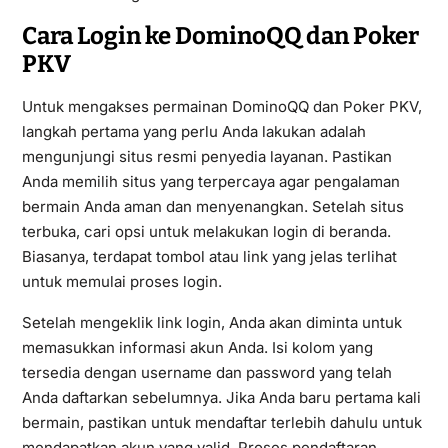
Cara Login ke DominoQQ dan Poker
PKV
Untuk mengakses permainan DominoQQ dan Poker PKV,
langkah pertama yang perlu Anda lakukan adalah
mengunjungi situs resmi penyedia layanan. Pastikan
Anda memilih situs yang terpercaya agar pengalaman
bermain Anda aman dan menyenangkan. Setelah situs
terbuka, cari opsi untuk melakukan login di beranda.
Biasanya, terdapat tombol atau link yang jelas terlihat
untuk memulai proses login.
Setelah mengeklik link login, Anda akan diminta untuk
memasukkan informasi akun Anda. Isi kolom yang
tersedia dengan username dan password yang telah
Anda daftarkan sebelumnya. Jika Anda baru pertama kali
bermain, pastikan untuk mendaftar terlebih dahulu untuk
mendapatkan akun yang valid. Proses pendaftaran