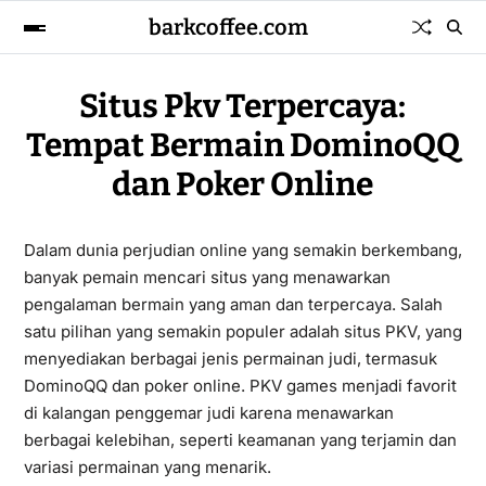
barkcoffee.com
Situs Pkv Terpercaya:
Tempat Bermain DominoQQ
dan Poker Online
Dalam dunia perjudian online yang semakin berkembang,
banyak pemain mencari situs yang menawarkan
pengalaman bermain yang aman dan terpercaya. Salah
satu pilihan yang semakin populer adalah situs PKV, yang
menyediakan berbagai jenis permainan judi, termasuk
DominoQQ dan poker online. PKV games menjadi favorit
di kalangan penggemar judi karena menawarkan
berbagai kelebihan, seperti keamanan yang terjamin dan
variasi permainan yang menarik.