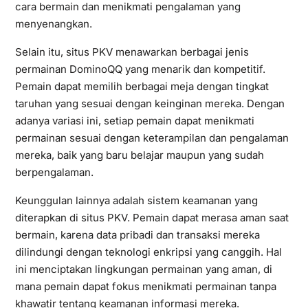
cara bermain dan menikmati pengalaman yang
menyenangkan.
Selain itu, situs PKV menawarkan berbagai jenis
permainan DominoQQ yang menarik dan kompetitif.
Pemain dapat memilih berbagai meja dengan tingkat
taruhan yang sesuai dengan keinginan mereka. Dengan
adanya variasi ini, setiap pemain dapat menikmati
permainan sesuai dengan keterampilan dan pengalaman
mereka, baik yang baru belajar maupun yang sudah
berpengalaman.
Keunggulan lainnya adalah sistem keamanan yang
diterapkan di situs PKV. Pemain dapat merasa aman saat
bermain, karena data pribadi dan transaksi mereka
dilindungi dengan teknologi enkripsi yang canggih. Hal
ini menciptakan lingkungan permainan yang aman, di
mana pemain dapat fokus menikmati permainan tanpa
khawatir tentang keamanan informasi mereka.