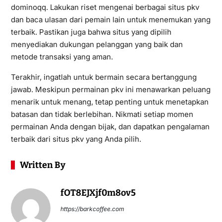
dominoqq. Lakukan riset mengenai berbagai situs pkv
dan baca ulasan dari pemain lain untuk menemukan yang
terbaik. Pastikan juga bahwa situs yang dipilih
menyediakan dukungan pelanggan yang baik dan
metode transaksi yang aman.
Terakhir, ingatlah untuk bermain secara bertanggung
jawab. Meskipun permainan pkv ini menawarkan peluang
menarik untuk menang, tetap penting untuk menetapkan
batasan dan tidak berlebihan. Nikmati setiap momen
permainan Anda dengan bijak, dan dapatkan pengalaman
terbaik dari situs pkv yang Anda pilih.
Written By
fOT8EJXjf0m8ov5
https://barkcoffee.com