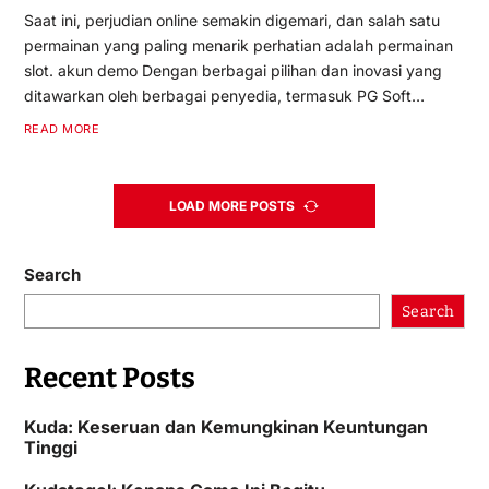
Saat ini, perjudian online semakin digemari, dan salah satu
permainan yang paling menarik perhatian adalah permainan
slot. akun demo Dengan berbagai pilihan dan inovasi yang
ditawarkan oleh berbagai penyedia, termasuk PG Soft…
READ MORE
LOAD MORE POSTS
Search
Search
Recent Posts
Kuda: Keseruan dan Kemungkinan Keuntungan
Tinggi