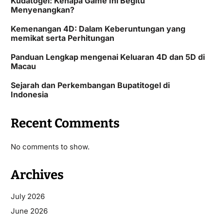
Kudatogel: Kenapa Game Ini Begitu
Menyenangkan?
Kemenangan 4D: Dalam Keberuntungan yang
memikat serta Perhitungan
Panduan Lengkap mengenai Keluaran 4D dan 5D di
Macau
Sejarah dan Perkembangan Bupatitogel di
Indonesia
Recent Comments
No comments to show.
Archives
July 2026
June 2026