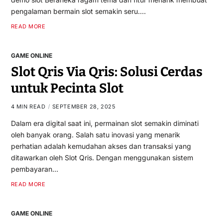
pengalaman bermain slot semakin seru.…
READ MORE
GAME ONLINE
Slot Qris Via Qris: Solusi Cerdas
untuk Pecinta Slot
4 MIN READ
SEPTEMBER 28, 2025
Dalam era digital saat ini, permainan slot semakin diminati
oleh banyak orang. Salah satu inovasi yang menarik
perhatian adalah kemudahan akses dan transaksi yang
ditawarkan oleh Slot Qris. Dengan menggunakan sistem
pembayaran…
READ MORE
GAME ONLINE